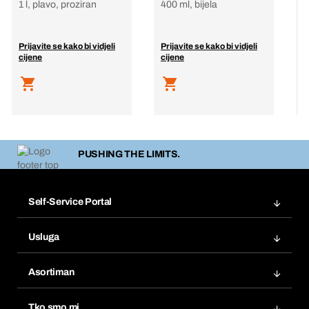
1 l, plavo, proziran
400 ml, bijela
4
Prijavite se kako bi vidjeli
Prijavite se kako bi vidjeli
P
cijene
cijene
c
PUSHING THE LIMITS.
Self-Service Portal
Narudžbe
Usluga
Fakture
Bera Modul
Popisi želja
Asortiman
eProcurement
Ponovno naručivanje
Inovacije proizvoda
Tražitelji proizvoda
Tko smo mi