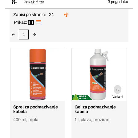
3 pogodaka
Prikaži filter
Zapisi po stranici
24
Prikaz:
1
+2
Varijanti
Sprej za podmazivanje
Gel za podmazivanje
kabela
kabela
400 ml, bijela
1 l, plavo, proziran