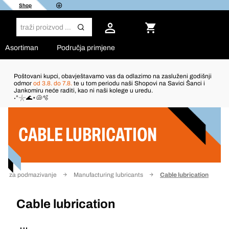
Shop
Asortiman
Područja primjene
Poštovani kupci, obavještavamo vas da odlazimo na zasluženi godišnji
odmor
od 3.8. do 7.8.
te u tom periodu naši Shopovi na Savici Šanci i
Jankomiru neće raditi, kao ni naši kolege u uredu.
Filter
˖°𓇼🌊⋆🐚🫧
CABLE LUBRICATION
stva za podmazivanje
Manufacturing lubricants
Cable lubrication
Cable lubrication