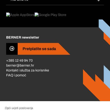
Pretplate
Područja primjene
Što nudimo
Povrati & Reklamacije
Product Compliance
Što nas pokreće
Korporativna društvena odgovornost
Karijera
BERNER newsletter
Business Conduct
Pretplatite se sada
+385 12 49 94 70
berner@berner.hr
Kontakt i služba za korisnike
FAQ i pomoć
Opći uvjeti poslovanja