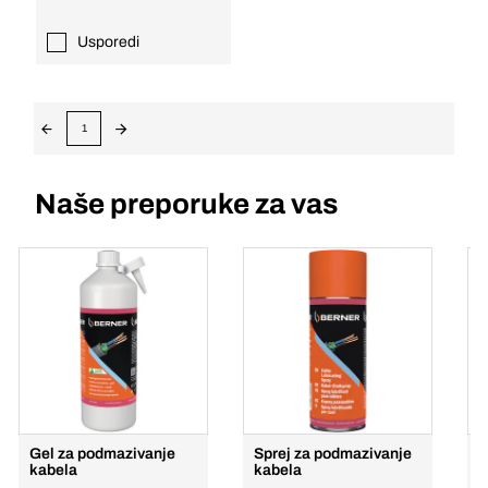
Usporedi
1
Naše preporuke za vas
Gel za podmazivanje
Sprej za podmazivanje
S
kabela
kabela
k