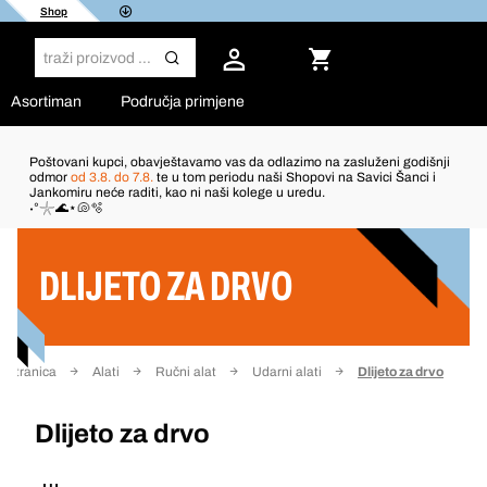
Shop
Asortiman
Područja primjene
Poštovani kupci, obavještavamo vas da odlazimo na zasluženi godišnji
odmor
od 3.8. do 7.8.
te u tom periodu naši Shopovi na Savici Šanci i
Jankomiru neće raditi, kao ni naši kolege u uredu.
Filter
˖°𓇼🌊⋆🐚🫧
DLIJETO ZA DRVO
 stranica
Alati
Ručni alat
Udarni alati
Dlijeto za drvo
Dlijeto za drvo