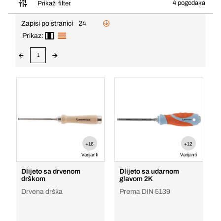
4 pogodaka
Prikaži filter
Zapisi po stranici
24
Prikaz:
1
+16
+12
Varijanti
Varijanti
Dlijeto sa drvenom
Dlijeto sa udarnom
drškom
glavom 2K
Drvena drška
Prema DIN 5139