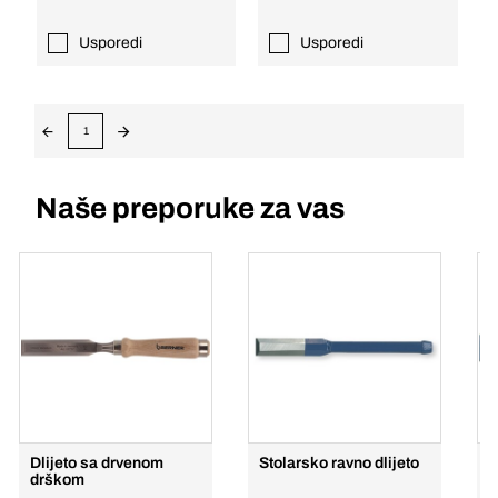
Usporedi
Usporedi
1
Naše preporuke za vas
Dlijeto sa drvenom
Stolarsko ravno dlijeto
D
drškom
g