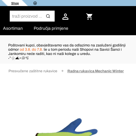
Shop
Asortiman
Područja primjene
Poštovani kupci, obavještavamo vas da odlazimo na zasluženi godišnji
odmor
od 3.8. do 7.8.
te u tom periodu naši Shopovi na Savici Šanci i
Jankomiru neće raditi, kao ni naši kolege u uredu.
˖°𓇼🌊⋆🐚🫧
Presvučene zaštitne rukavice
Radna rukavica Mechanic Winter