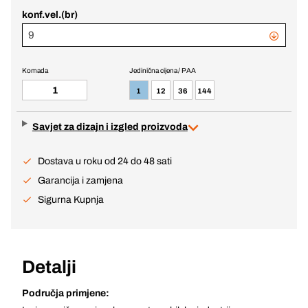
konf.vel.(br)
9
Komada
Jedinična cijena / PAA
1
12
36
144
Savjet za dizajn i izgled proizvoda
Dostava u roku od 24 do 48 sati
Garancija i zamjena
Sigurna Kupnja
Detalji
Područja primjene: