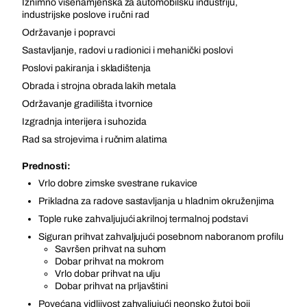
Iznimno višenamjenska za automobilsku industriju,
industrijske poslove i ručni rad
Održavanje i popravci
Sastavljanje, radovi u radionici i mehanički poslovi
Poslovi pakiranja i skladištenja
Obrada i strojna obrada lakih metala
Održavanje gradilišta i tvornice
Izgradnja interijera i suhozida
Rad sa strojevima i ručnim alatima
Prednosti:
Vrlo dobre zimske svestrane rukavice
Prikladna za radove sastavljanja u hladnim okruženjima
Tople ruke zahvaljujući akrilnoj termalnoj podstavi
Siguran prihvat zahvaljujući posebnom naboranom profilu
Savršen prihvat na suhom
Dobar prihvat na mokrom
Vrlo dobar prihvat na ulju
Dobar prihvat na prljavštini
Povećana vidljivost zahvaljujući neonsko žutoj boji