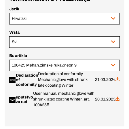
Jezik
Hrvatski
Vrsta
Svi
Br. artikla
100425 Mehan.zimske rukav.neon 9
Declaration of conformity-
Declaration
Mechanic glove with shrunk
21.03.2024
of
conformity
latex coating Winter
User manual, mechanic glove with
uputstvo
shrunk latex coating Winter_art.
20.01.2023
za rad
100425ff