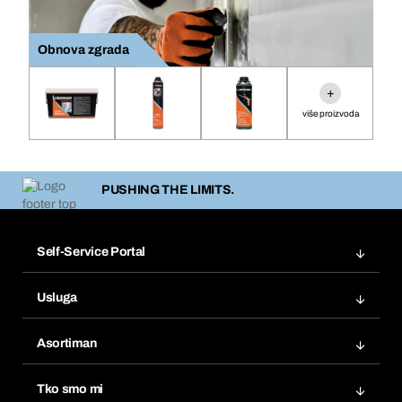
Obnova zgrada
+
više proizvoda
PUSHING THE LIMITS.
Self-Service Portal
Narudžbe
Usluga
Fakture
Bera Modul
Popisi želja
Asortiman
eProcurement
Ponovno naručivanje
Inovacije proizvoda
Tražitelji proizvoda
Tko smo mi
Pretplate
Područja primjene