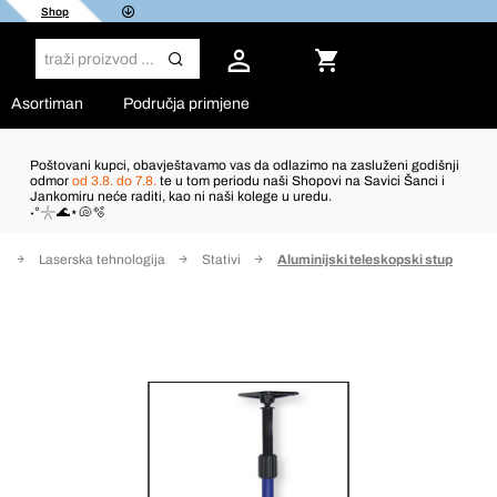
Shop
Asortiman
Područja primjene
Poštovani kupci, obavještavamo vas da odlazimo na zasluženi godišnji
odmor
od 3.8. do 7.8.
te u tom periodu naši Shopovi na Savici Šanci i
Jankomiru neće raditi, kao ni naši kolege u uredu.
˖°𓇼🌊⋆🐚🫧
a
Laserska tehnologija
Stativi
Aluminijski teleskopski stup