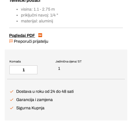
Tehnički podaci
visina: 1.1 - 2.75 m
priključni navoj: 1/4 "
materijal: aluminij
Pogledaj PDF
Preporuči prijatelju
Komada
Jedinična cijena / ST
1
Dostava u roku od 24 do 48 sati
Garancija i zamjena
Sigurna Kupnja