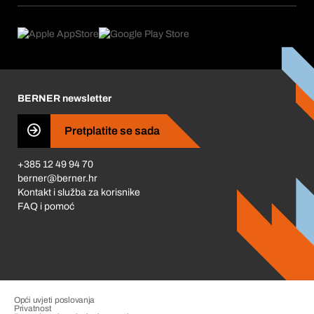
Što nudimo
Povrati & Reklamacije
Product Compliance
Što nas pokreće
Korporativna društvena odgovornost
Karijera
BERNER newsletter
Business Conduct
Pretplatite se sada
+385 12 49 94 70
berner@berner.hr
Kontakt i služba za korisnike
FAQ i pomoć
Opći uvjeti poslovanja
Privatnost