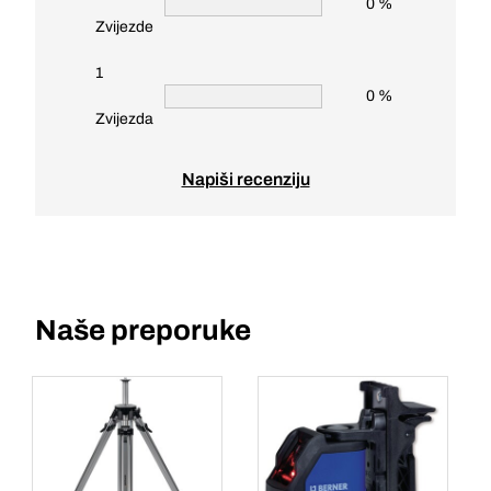
0 %
Zvijezde
1
0 %
Zvijezda
Napiši recenziju
Naše preporuke