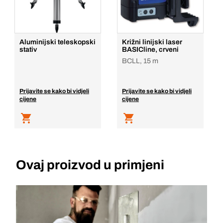
Aluminijski teleskopski
Križni linijski laser
stativ
BASICline, crveni
BCLL, 15 m
Prijavite se kako bi vidjeli
Prijavite se kako bi vidjeli
cijene
cijene
Ovaj proizvod u primjeni