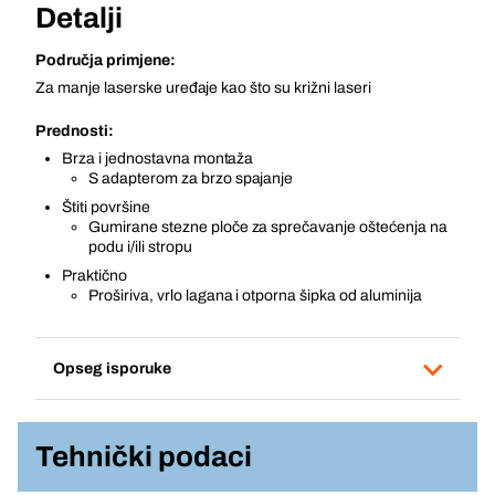
Detalji
Područja primjene:
Za manje laserske uređaje kao što su križni laseri
Prednosti:
Brza i jednostavna montaža
S adapterom za brzo spajanje
Štiti površine
Gumirane stezne ploče za sprečavanje oštećenja na
podu i/ili stropu
Praktično
Proširiva, vrlo lagana i otporna šipka od aluminija
Opseg isporuke
Tehnički podaci