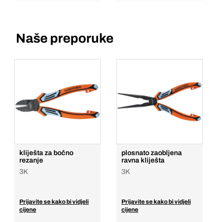
Naše preporuke
kliješta za bočno
plosnato zaobljena
rezanje
ravna kliješta
3K
3K
Prijavite se kako bi vidjeli
Prijavite se kako bi vidjeli
cijene
cijene