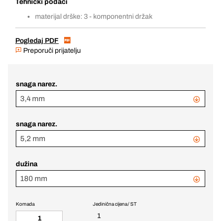
Tehnički podaci
materijal drške: 3 - komponentni držak
Pogledaj PDF
Preporuči prijatelju
snaga narez.
3,4 mm
snaga narez.
5,2 mm
dužina
180 mm
Komada
Jedinična cijena / ST
1