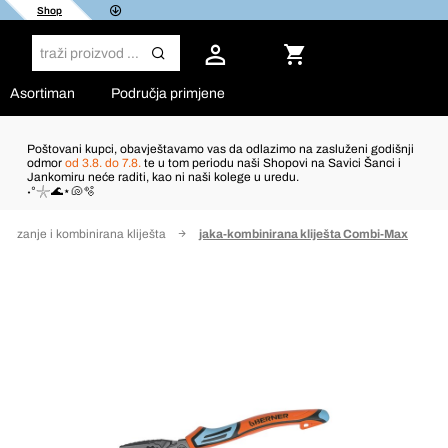
Shop
Asortiman
Područja primjene
Poštovani kupci, obavještavamo vas da odlazimo na zasluženi godišnji
odmor
od 3.8. do 7.8.
te u tom periodu naši Shopovi na Savici Šanci i
Jankomiru neće raditi, kao ni naši kolege u uredu.
˖°𓇼🌊⋆🐚🫧
o rezanje i kombinirana kliješta
jaka-kombinirana kliješta Combi-Max