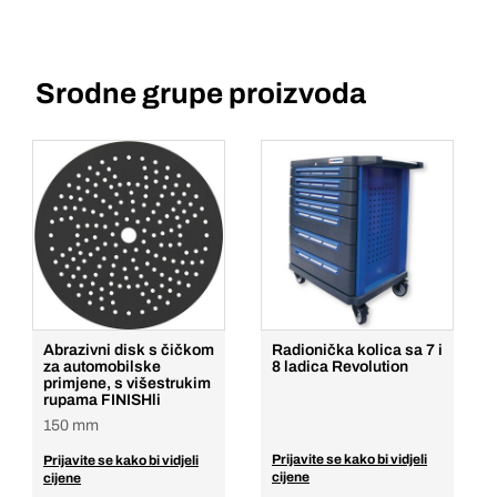
Srodne grupe proizvoda
Abrazivni disk s čičkom
Radionička kolica sa 7 i
za automobilske
8 ladica Revolution
primjene, s višestrukim
rupama FINISHli
150 mm
Prijavite se kako bi vidjeli
Prijavite se kako bi vidjeli
cijene
cijene