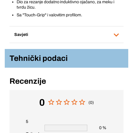
Dio za rezanje dodatno induktivno ojačano, za meku i
tvrdu žicu.
Sa "Touch-Grip" i valovitim profilom.
Savjeti
Tehnički podaci
Recenzije
0
(0)
5
0 %