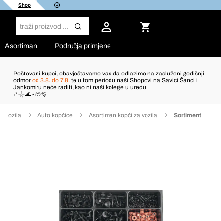
Shop
Asortiman
Područja primjene
Poštovani kupci, obavještavamo vas da odlazimo na zasluženi godišnji
odmor
od 3.8. do 7.8.
te u tom periodu naši Shopovi na Savici Šanci i
Jankomiru neće raditi, kao ni naši kolege u uredu.
˖°𓇼🌊⋆🐚🫧
a vozila
Auto kopčice
Asortiman kopči za vozila
Sortiment