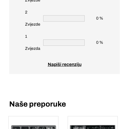
Zvijezde
2
0 %
Zvijezde
1
0 %
Zvijezda
Napiši recenziju
Naše preporuke