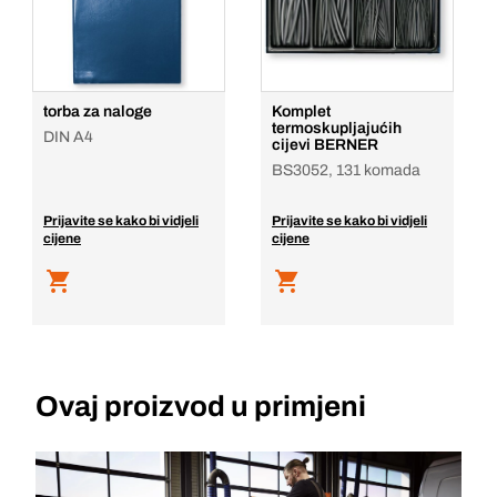
torba za naloge
Komplet
termoskupljajućih
DIN A4
cijevi BERNER
BS3052, 131 komada
Prijavite se kako bi vidjeli
Prijavite se kako bi vidjeli
cijene
cijene
Ovaj proizvod u primjeni