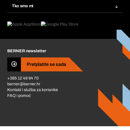
Inovacije proizvoda
Tražitelji proizvoda
Tko smo mi
Pretplate
Područja primjene
Što nudimo
Povrati & Reklamacije
Product Compliance
Što nas pokreće
Korporativna društvena odgovornost
Karijera
BERNER newsletter
Business Conduct
Pretplatite se sada
+385 12 49 94 70
berner@berner.hr
Kontakt i služba za korisnike
FAQ i pomoć