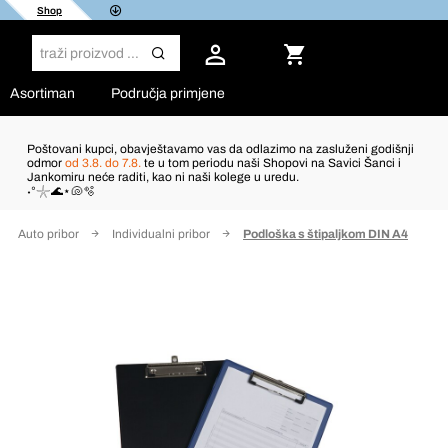
Shop
Asortiman
Područja primjene
Poštovani kupci, obavještavamo vas da odlazimo na zasluženi godišnji
odmor
od 3.8. do 7.8.
te u tom periodu naši Shopovi na Savici Šanci i
Jankomiru neće raditi, kao ni naši kolege u uredu.
˖°𓇼🌊⋆🐚🫧
Auto pribor
Individualni pribor
Podloška s štipaljkom DIN A4