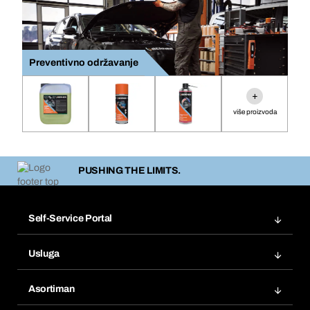
Preventivno održavanje
+
više proizvoda
PUSHING THE LIMITS.
Self-Service Portal
Narudžbe
Usluga
Fakture
Bera Modul
Popisi želja
Asortiman
eProcurement
Ponovno naručivanje