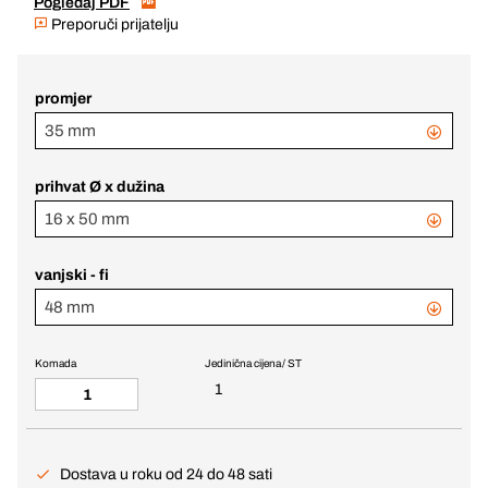
Pogledaj PDF
Preporuči prijatelju
promjer
35 mm
prihvat Ø x dužina
16 x 50 mm
vanjski - fi
48 mm
Komada
Jedinična cijena / ST
1
Dostava u roku od 24 do 48 sati