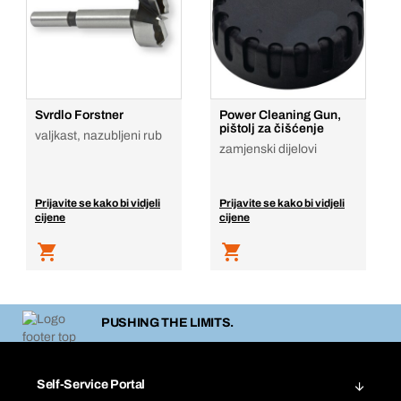
Svrdlo Forstner
Power Cleaning Gun,
pištolj za čišćenje
valjkast, nazubljeni rub
zamjenski dijelovi
Prijavite se kako bi vidjeli
Prijavite se kako bi vidjeli
cijene
cijene
PUSHING THE LIMITS.
Self-Service Portal