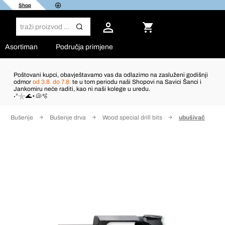
Shop
Asortiman
Područja primjene
Poštovani kupci, obavještavamo vas da odlazimo na zasluženi godišnji
odmor
od 3.8. do 7.8.
te u tom periodu naši Shopovi na Savici Šanci i
Jankomiru neće raditi, kao ni naši kolege u uredu.
˖°𓇼🌊⋆🐚🫧
Bušenje
Bušenje drva
Wood special drill bits
ubušivač