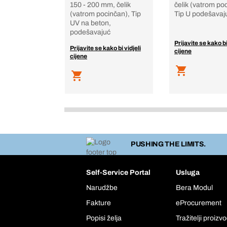
150 - 200 mm, čelik
čelik (vatrom po
(vatrom pocinčan), Tip
Tip U podešavaj
UV na beton,
podešavajuć
Prijavite se kako bi
Prijavite se kako bi vidjeli
cijene
cijene
PUSHING THE LIMITS.
Self-Service Portal
Usluga
Narudžbe
Bera Modul
Fakture
eProcurement
Popisi želja
Tražitelji proizv