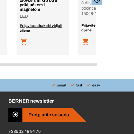
olovke s mikro USB
čelik, 4.6, vatreno
priključkom i
pocinčan, DIN EN
magnetom
15048-1
LED
Prijavite se kako bi vidjeli
Prijavite se kako bi vidjeli
cijene
cijene
smart
fast
easy
BERNER newsletter
Pretplatite se sada
+385 12 49 94 70