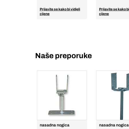
Prijavite se kako bi vidjeli
Prijavite se kako bi
cijene
cijene
Naše preporuke
nasadna nogica
nasadna nogica