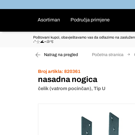
Asortiman
Područja primjene
Poštovani kupci, obavještavamo vas da odlazimo na zaslužen
˖°𓇼🌊⋆🐚🫧
Natrag na pregled
Početna stranica
Broj artikla:
820361
nasadna nogica
čelik (vatrom pocinčan), Tip U