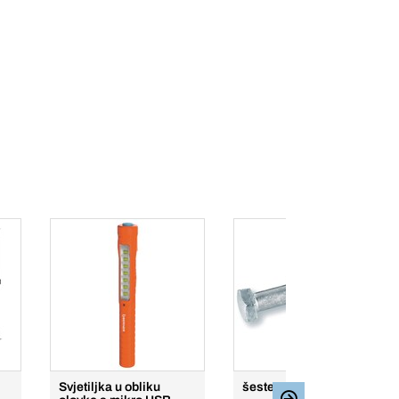
Svjetiljka u obliku
šesterokutni vijak