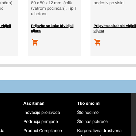
cinčan),
80 x 80 x 12 mm, čelik
podesiv po visini
uć
(vatrom pocinčan), Tip T
u betonu
 vidjeli
Prijavite se kako bi vidjeli
Prijavite se kako bi vidjeli
cijene
cijene
Asortiman
Tko smo mi
Inovacije proizvoda
Što nudimo
Područja primjene
Što nas pokreće
oda
Product Compliance
Korporativna društvena