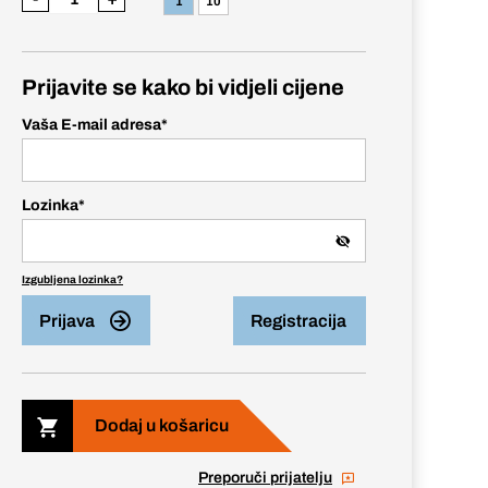
1
10
Prijavite se kako bi vidjeli cijene
Vaša E-mail adresa
*
Lozinka
*
Izgubljena lozinka?
Prijava
Registracija
Dodaj u košaricu
Preporuči prijatelju