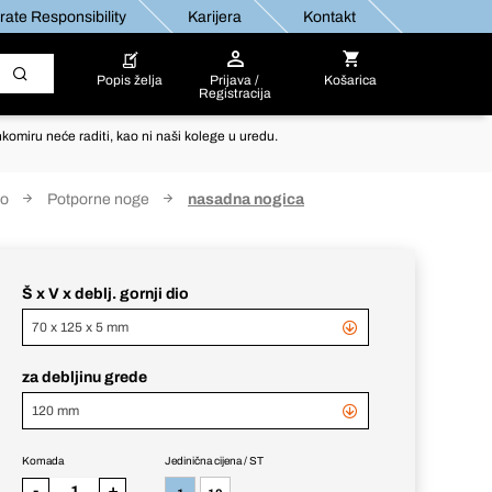
ate Responsibility
Karijera
Kontakt
Popis želja
Prijava /
Košarica
Registracija
komiru neće raditi, kao ni naši kolege u uredu.
vo
Potporne noge
nasadna nogica
Š x V x deblj. gornji dio
70 x 125 x 5 mm
za debljinu grede
120 mm
Komada
Jedinična cijena / ST
-
+