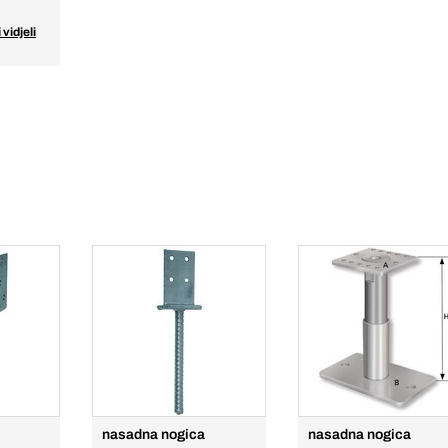
 vidjeli
nasadna nogica
nasadna nogica