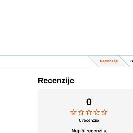
Recenzije
S
Recenzije
0
0 recenzija
Napiši recenziju