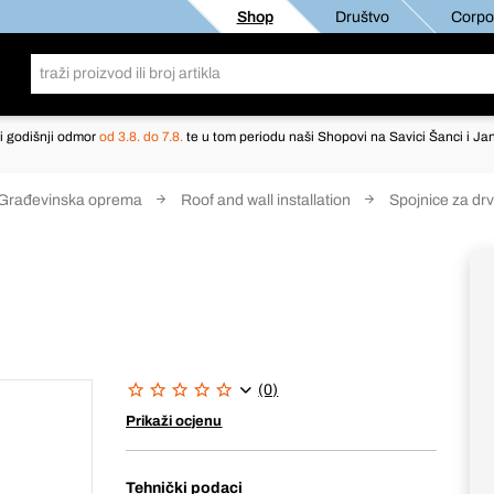
Shop
Društvo
Corpor
i godišnji odmor
od 3.8. do 7.8.
te u tom periodu naši Shopovi na Savici Šanci i Jan
Građevinska oprema
Roof and wall installation
Spojnice za dr
(0)
Prikaži ocjenu
Tehnički podaci