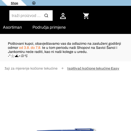
Shop
Asortiman
Područja primjene
Poštovani kupci, obavještavamo vas da odlazimo na zasluženi godišnji
odmor
od 3.8. do 7.8.
te u tom periodu naši Shopovi na Savici Šanci i
Jankomiru neće raditi, kao ni naši kolege u uredu.
˖°𓇼🌊⋆🐚🫧
ređaji za mjerenje kočione tekućine
Ispitivač kočione tekućine Easy