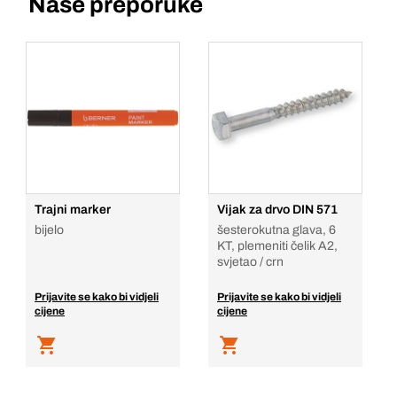
Naše preporuke
Trajni marker
Vijak za drvo DIN 571
bijelo
šesterokutna glava, 6
KT, plemeniti čelik A2,
svjetao / crn
Prijavite se kako bi vidjeli
Prijavite se kako bi vidjeli
cijene
cijene