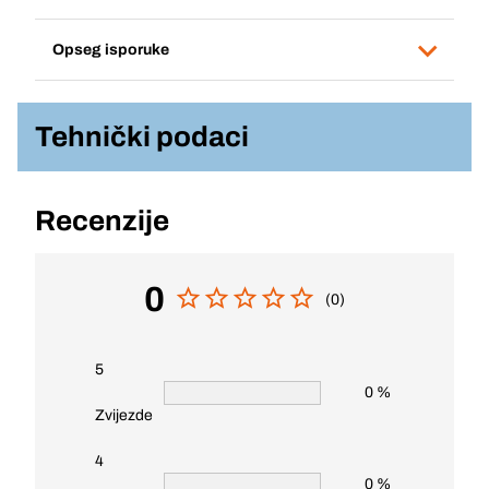
Opseg isporuke
Tehnički podaci
Recenzije
0
(0)
5
0 %
Zvijezde
4
0 %