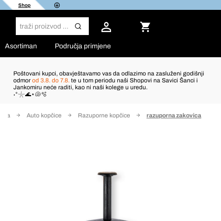
Shop
Asortiman
Područja primjene
Poštovani kupci, obavještavamo vas da odlazimo na zasluženi godišnji
odmor
od 3.8. do 7.8.
te u tom periodu naši Shopovi na Savici Šanci i
Jankomiru neće raditi, kao ni naši kolege u uredu.
˖°𓇼🌊⋆🐚🫧
zila
Auto kopčice
Razuporne kopčice
razuporna zakovica