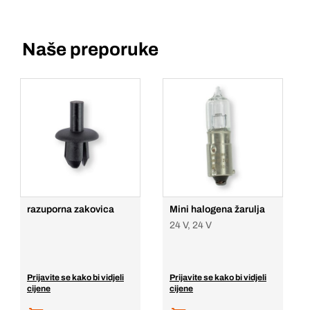
Naše preporuke
razuporna zakovica
Mini halogena žarulja
24 V, 24 V
Prijavite se kako bi vidjeli
Prijavite se kako bi vidjeli
cijene
cijene