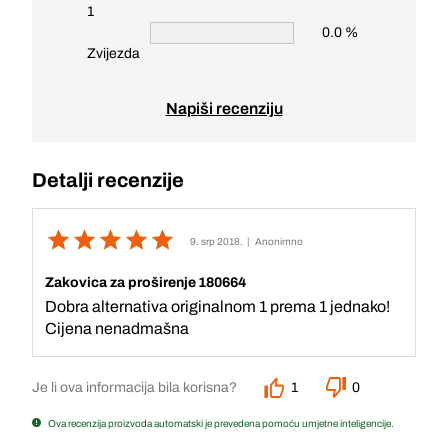
1
0.0 %
Zvijezda
Napiši recenziju
Detalji recenzije
9. srp 2018.
| Anonimno
Zakovica za proširenje 180664
Dobra alternativa originalnom 1 prema 1 jednako!
Cijena nenadmašna
Je li ova informacija bila korisna?
1
0
Ova recenzija proizvoda automatski je prevedena pomoću umjetne inteligencije.