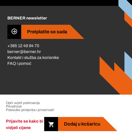
Korporativna društvena odgovornost
Karijera
BERNER newsletter
Business Conduct
Pretplatite se sada
+385 12 49 94 70
berner@berner.hr
Kontakt i služba za korisnike
FAQ i pomoć
Opći uvjeti poslovanja
Privatnost
Postavke pristanka i privatnosti
Upravljanje pritužbama
Impresum
Prijavite se kako bi
Dodaj u košaricu
vidjeli cijene
Copyright &copy; 2026 The Berner Group. All rights reserved.