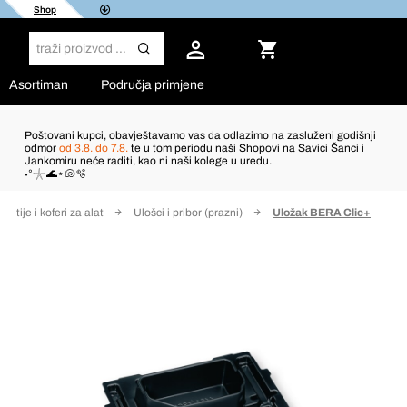
Shop
Asortiman
Područja primjene
Poštovani kupci, obavještavamo vas da odlazimo na zasluženi godišnji
odmor
od 3.8. do 7.8.
te u tom periodu naši Shopovi na Savici Šanci i
Jankomiru neće raditi, kao ni naši kolege u uredu.
˖°𓇼🌊⋆🐚🫧
Kutije i koferi za alat
Ulošci i pribor (prazni)
Uložak BERA Clic+