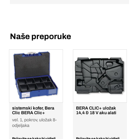
Naše preporuke
sistemski kofer, Bera
BERA CLIC+ uložak
Clic BERA Clic+
14,4 & 18 V aku alati
vel. 1, pokrov, uložak 8-
odjeljaka
Prijavite se kako bi vidjeli
Prijavite se kako bi vidjeli