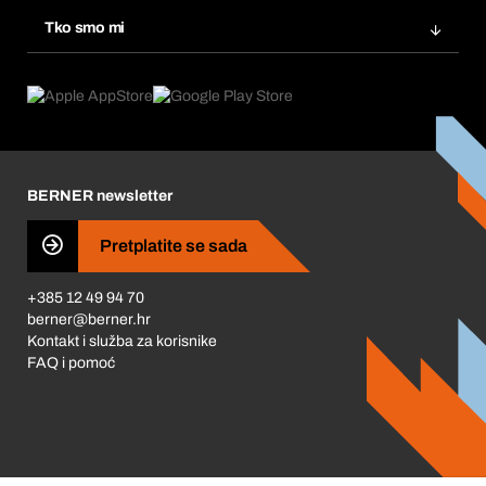
Ponovno naručivanje
Inovacije proizvoda
Tražitelji proizvoda
Tko smo mi
Pretplate
Područja primjene
Što nudimo
Povrati & Reklamacije
Product Compliance
Što nas pokreće
Korporativna društvena odgovornost
Karijera
BERNER newsletter
Business Conduct
Pretplatite se sada
+385 12 49 94 70
berner@berner.hr
Kontakt i služba za korisnike
FAQ i pomoć