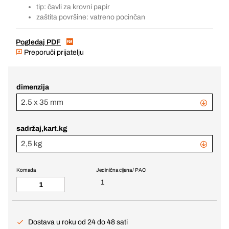
tip: čavli za krovni papir
zaštita površine: vatreno pocinčan
Pogledaj PDF
Preporuči prijatelju
dimenzija
2.5 x 35 mm
sadržaj,kart.kg
2,5 kg
Komada
Jedinična cijena / PAC
1
Dostava u roku od 24 do 48 sati