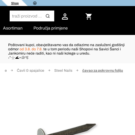
Shop
Asortiman
Područja primjene
Poštovani kupci, obavještavamo vas da odlazimo na zasluženi godišnji
odmor
od 3.8. do 7.8.
te u tom periodu naši Shopovi na Savici Šanci i
Jankomiru neće raditi, kao ni naši kolege u uredu.
˖°𓇼🌊⋆🐚🫧
anje
Čavli & spajalice
Steel Nails
čavao za pokrovnu foliju