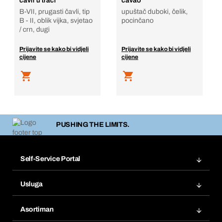
čavli u traci
čavao
B-VII, prugasti čavli, tip
upuštač duboki, čelik,
B - II, oblik vijka, svjetao
pocinčano
/ crn, dugi
Prijavite se kako bi vidjeli
Prijavite se kako bi vidjeli
cijene
cijene
PUSHING THE LIMITS.
Self-Service Portal
Narudžbe
Usluga
Fakture
Bera Modul
Popisi želja
Asortiman
eProcurement