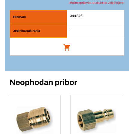
Molimo prijavite se da biste vidjeli cijene
344246
1
Br. artikla: 344246
Neophodan pribor
Prijava
Jedinična cijena/ST
1
Komada