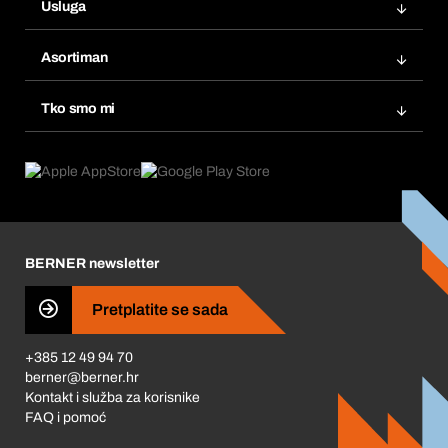
Usluga
Fakture
Bera Modul
Popisi želja
Asortiman
eProcurement
Ponovno naručivanje
Inovacije proizvoda
Tražitelji proizvoda
Tko smo mi
Pretplate
Područja primjene
Što nudimo
Povrati & Reklamacije
Product Compliance
Što nas pokreće
Korporativna društvena odgovornost
Karijera
BERNER newsletter
Business Conduct
Pretplatite se sada
+385 12 49 94 70
berner@berner.hr
Kontakt i služba za korisnike
FAQ i pomoć