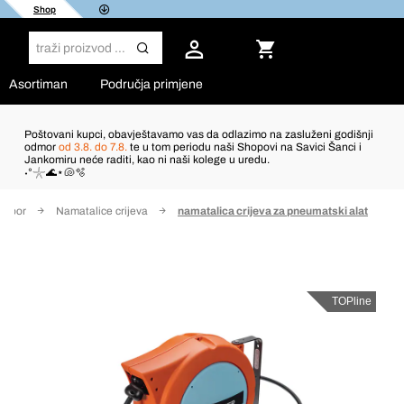
Shop
Asortiman
Područja primjene
Poštovani kupci, obavještavamo vas da odlazimo na zasluženi godišnji
odmor
od 3.8. do 7.8.
te u tom periodu naši Shopovi na Savici Šanci i
Jankomiru neće raditi, kao ni naši kolege u uredu.
˖°𓇼🌊⋆🐚🫧
pribor
Namatalice crijeva
namatalica crijeva za pneumatski alat
TOPline