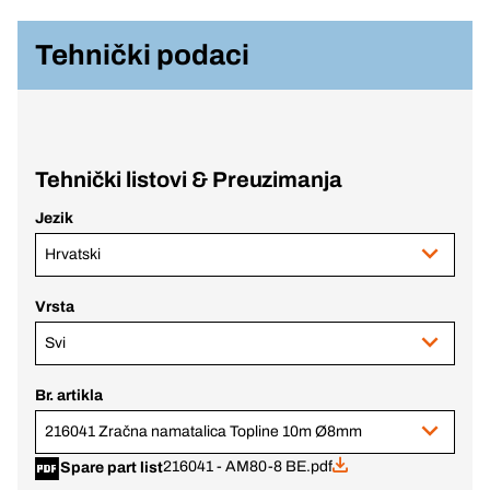
Tehnički podaci
Tehnički listovi & Preuzimanja
Jezik
Hrvatski
Vrsta
Svi
Br. artikla
216041 Zračna namatalica Topline 10m Ø8mm
216041 - AM80-8 BE.pdf
Spare part list