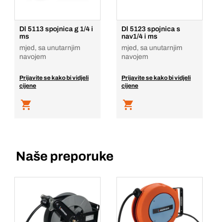
Dodaj u košaricu
Dl 5113 spojnica g 1/4 i
Dl 5123 spojnica s
ms
nav1/4 i ms
mjed, sa unutarnjim
mjed, sa unutarnjim
navojem
navojem
Prijavite se kako bi vidjeli
Prijavite se kako bi vidjeli
cijene
cijene
Naše preporuke