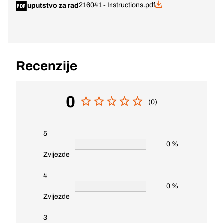
216041 - Instructions.pdf
uputstvo za rad
Recenzije
0
(0)
5
0 %
Zvijezde
4
0 %
Zvijezde
3