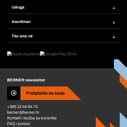
Narudžbe
Usluga
Fakture
Bera Modul
Popisi želja
Asortiman
eProcurement
Ponovno naručivanje
Inovacije proizvoda
Tražitelji proizvoda
Tko smo mi
Pretplate
Područja primjene
Što nudimo
Povrati & Reklamacije
Product Compliance
Što nas pokreće
Korporativna društvena odgovornost
Karijera
BERNER newsletter
Business Conduct
Pretplatite se sada
+385 12 49 94 70
berner@berner.hr
Kontakt i služba za korisnike
FAQ i pomoć