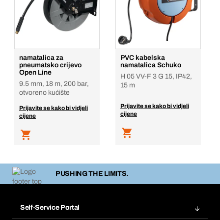
namatalica za
PVC kabelska
pneumatsko crijevo
namatalica Schuko
Open Line
H 05 VV-F 3 G 15, IP42,
9.5 mm, 18 m, 200 bar,
15 m
otvoreno kućište
Prijavite se kako bi vidjeli
Prijavite se kako bi vidjeli
cijene
cijene
PUSHING THE LIMITS.
Self-Service Portal