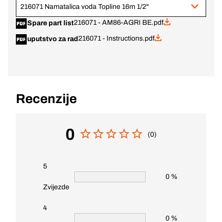
216071 Namatalica voda Topline 16m 1/2"
216071 - AM86-AGRI BE.pdf
Spare part list
216071 - Instructions.pdf
uputstvo za rad
Recenzije
0
(0)
5
0 %
Zvijezde
4
0 %