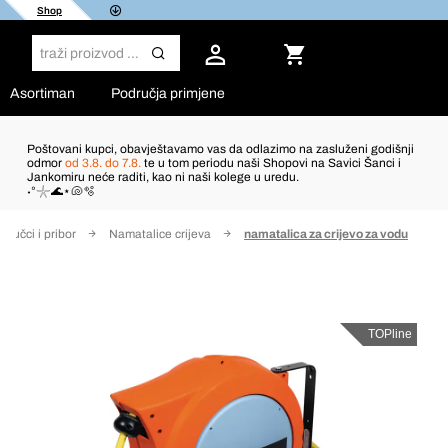
Shop
Asortiman
Područja primjene
Poštovani kupci, obavještavamo vas da odlazimo na zasluženi godišnji
odmor
od 3.8. do 7.8.
te u tom periodu naši Shopovi na Savici Šanci i
Jankomiru neće raditi, kao ni naši kolege u uredu.
˖°𓇼🌊⋆🐚🫧
ljučci i pribor
Namatalice crijeva
namatalica za crijevo za vodu
TOPline