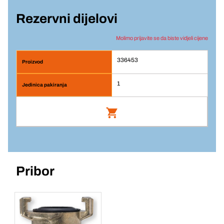
Rezervni dijelovi
Molimo prijavite se da biste vidjeli cijene
336453
1
Br. artikla: 336453
Pribor
Prijava
Jedinična cijena/ST
1