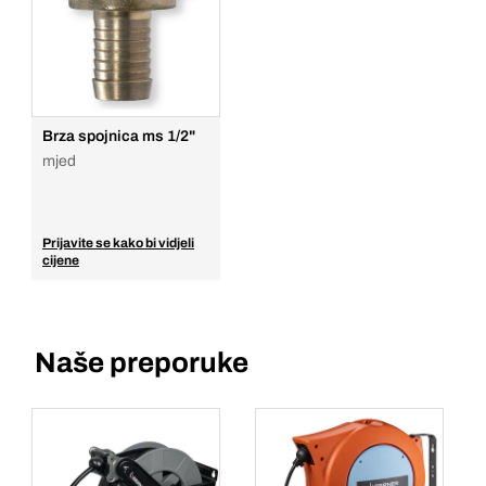
Komada
Dodaj u košaricu
Brza spojnica ms 1/2"
mjed
Prijavite se kako bi vidjeli
cijene
Naše preporuke