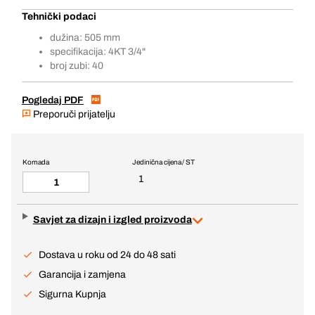
Tehnički podaci
dužina: 505 mm
specifikacija: 4KT 3/4"
broj zubi: 40
Pogledaj PDF
Preporuči prijatelju
Komada
Jedinična cijena / ST
1
Savjet za dizajn i izgled proizvoda
Dostava u roku od 24 do 48 sati
Garancija i zamjena
Sigurna Kupnja