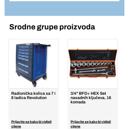
Jedinična cijena/ST
1
Komada
Srodne grupe proizvoda
Dodaj u košaricu
Radionička kolica sa 7 i
3/4" BFD+ HEX Set
8 ladica Revolution
nasadnih ključeva, 16
komada
Prijavite se kako bi vidjeli
Prijavite se kako bi vidjeli
cijene
cijene