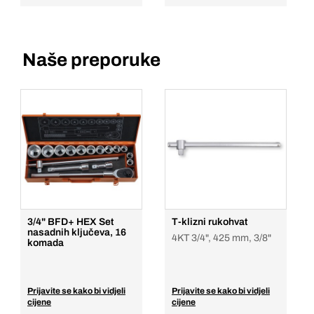
Naše preporuke
3/4" BFD+ HEX Set
T-klizni rukohvat
nasadnih ključeva, 16
4KT 3/4", 425 mm, 3/8"
komada
Prijavite se kako bi vidjeli
Prijavite se kako bi vidjeli
cijene
cijene