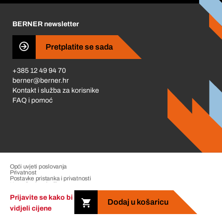
Karijera
BERNER newsletter
Business Conduct
Pretplatite se sada
+385 12 49 94 70
berner@berner.hr
Kontakt i služba za korisnike
FAQ i pomoć
Opći uvjeti poslovanja
Privatnost
Postavke pristanka i privatnosti
Upravljanje pritužbama
Impresum
Prijavite se kako bi
Dodaj u košaricu
vidjeli cijene
Copyright &copy; 2026 The Berner Group. All rights reserved.