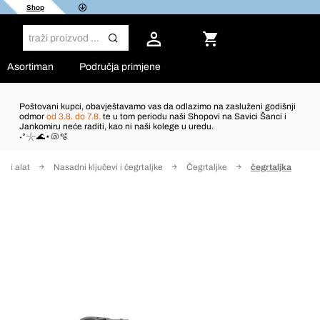
Shop
Asortiman
Područja primjene
Poštovani kupci, obavještavamo vas da odlazimo na zasluženi godišnji
odmor
od 3.8. do 7.8.
te u tom periodu naši Shopovi na Savici Šanci i
Jankomiru neće raditi, kao ni naši kolege u uredu.
˖°𓇼🌊⋆🐚🫧
čni alat
Nasadni ključevi i čegrtaljke
Čegrtaljke
čegrtaljka