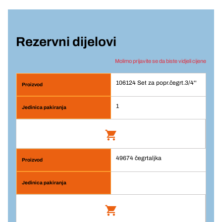
Rezervni dijelovi
Molimo prijavite se da biste vidjeli cijene
106124 Set za popr.čegrt.3/4''
1
49674 čegrtaljka
Set za popr.čegrt.3/4''
Br. artikla: 106124
Prijava