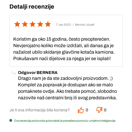
Detalji recenzije
7. srp 2023.
| Monoki József
Koristim ga oko 15 godina, često preopterećen.
Nevjerojatno koliko može izdržati, ali danas ga je
nažalost ubilo skidanje glavčine kotača kamiona.
Pokušavam naći dijelove za njega jer se isplati!
Odgovor BERNERA
Drago nam je da ste zadovoljni proizvodom. ;)
Komplet za popravak je dostupan ako se malo
pomaknete ovdje. Ako trebate pomoć, slobodno
nazovite naš centralni broj ili svog predstavnika.
Je li ova informacija bila korisna?
0
0
Ova recenzija proizvoda automatski je prevedena pomoću umjetne inteligencije.