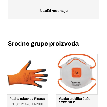
Napiši recenziju
Srodne grupe proizvoda
Radna rukavica Flexus
Maska u obliku čaše
FFP2 NR D
EN ISO 21420, EN 388