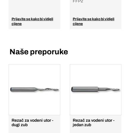
FFP2
Prijavite se kako bi vidjeli
Prijavite se kako bi vidjeli
cijene
cijene
Naše preporuke
Rezač za vodeni utor -
Rezač za vodeni utor -
dugi zub
jedan zub