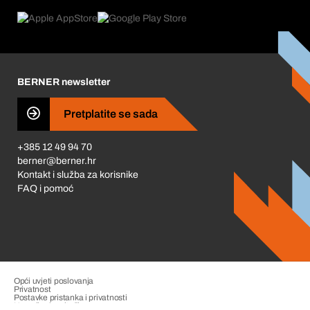
Povrati & Reklamacije
Product Compliance
Što nas pokreće
Korporativna društvena odgovornost
Karijera
BERNER newsletter
Business Conduct
Pretplatite se sada
+385 12 49 94 70
berner@berner.hr
Kontakt i služba za korisnike
FAQ i pomoć
Opći uvjeti poslovanja
Privatnost
Postavke pristanka i privatnosti
Upravljanje pritužbama