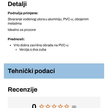
Detalji
Područja primjene:
Stvaranje vodenog utora u aluminiju, PVC-u, obojenim
metalima
Idealno za prozore
Prednosti:
Vrlo dobra završna obrada na PVC-u
Verzija s dva zuba
Tehnički podaci
Recenzije
0
(0)