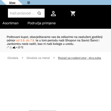
Shop
Asortiman
Područja primjene
Poštovani kupci, obavještavamo vas da odlazimo na zasluženi godišnji
odmor
od 3.8. do 7.8.
te u tom periodu naši Shopovi na Savici Šanci i
Jankomiru neće raditi, kao ni naši kolege u uredu.
˖°𓇼🌊⋆🐚🫧
Glodala
Glodala za metal
Rezač za vodeni utor - dva zuba