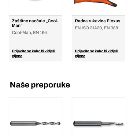
Zaštitne naočale „Cool-
Radna rukavica Flexus
Man”
EN ISO 21420, EN 388
Cool-Man, EN 166
Prijavite se kako bi vidjeli
Prijavite se kako bi vidjeli
cijene
cijene
Naše preporuke