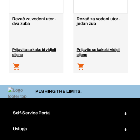
Rezač za vodeni utor -
Rezač za vodeni utor -
dva zuba
jedan zub
Prijavite se kako bi vidjeli
Prijavite se kako bi vidjeli
cijene
cijene
PUSHING THE LIMITS.
Self-Service Portal
Narudžbe
Usluga
Fakture
Bera Modul