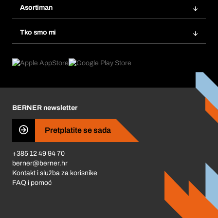
Popisi želja
Asortiman
eProcurement
Ponovno naručivanje
Inovacije proizvoda
Tražitelji proizvoda
Tko smo mi
Pretplate
Područja primjene
Što nudimo
Povrati & Reklamacije
Product Compliance
Što nas pokreće
Korporativna društvena odgovornost
Karijera
BERNER newsletter
Business Conduct
Pretplatite se sada
+385 12 49 94 70
berner@berner.hr
Kontakt i služba za korisnike
FAQ i pomoć