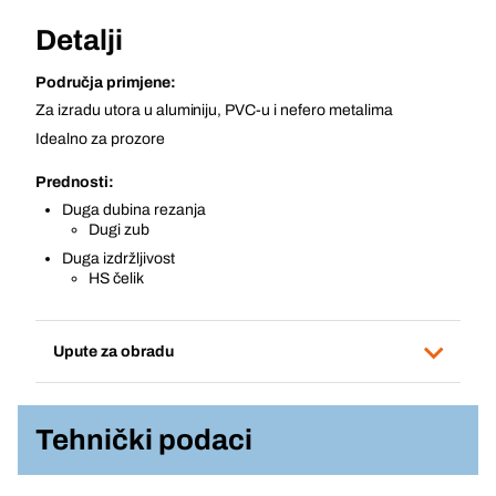
Detalji
Područja primjene:
Za izradu utora u aluminiju, PVC-u i nefero metalima
Idealno za prozore
Prednosti:
Duga dubina rezanja
Dugi zub
Duga izdržljivost
HS čelik
Upute za obradu
Tehnički podaci