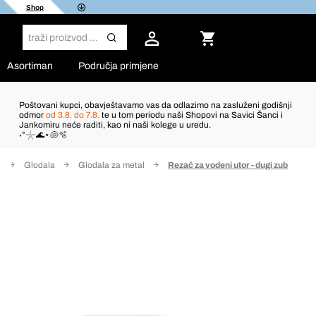
Shop
Asortiman
Područja primjene
Poštovani kupci, obavještavamo vas da odlazimo na zasluženi godišnji
odmor
od 3.8. do 7.8.
te u tom periodu naši Shopovi na Savici Šanci i
Jankomiru neće raditi, kao ni naši kolege u uredu.
˖°𓇼🌊⋆🐚🫧
e
Glodala
Glodala za metal
Rezač za vodeni utor - dugi zub