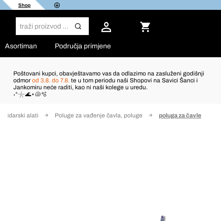
Shop
Asortiman
Područja primjene
Poštovani kupci, obavještavamo vas da odlazimo na zasluženi godišnji
odmor
od 3.8. do 7.8.
te u tom periodu naši Shopovi na Savici Šanci i
Jankomiru neće raditi, kao ni naši kolege u uredu.
˖°𓇼🌊⋆🐚🫧
Zidarski alati
Poluge za vađenje čavla, poluge
poluga za čavle