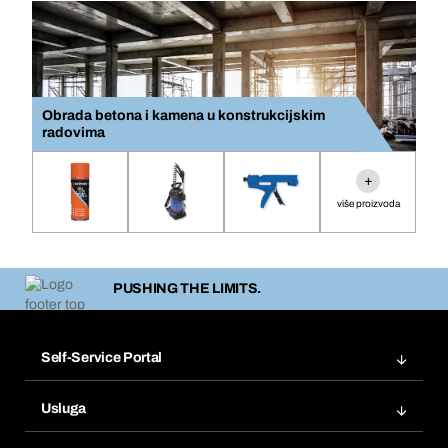
Obrada betona i kamena u konstrukcijskim
radovima
+
više proizvoda
PUSHING THE LIMITS.
Self-Service Portal
Narudžbe
Usluga
Fakture
Bera Modul