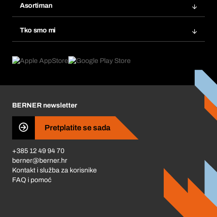
Popisi želja
Asortiman
eProcurement
Ponovno naručivanje
Inovacije proizvoda
Tražitelji proizvoda
Tko smo mi
Pretplate
Područja primjene
Što nudimo
Povrati & Reklamacije
Product Compliance
Što nas pokreće
Korporativna društvena odgovornost
Karijera
BERNER newsletter
Business Conduct
Pretplatite se sada
+385 12 49 94 70
berner@berner.hr
Kontakt i služba za korisnike
FAQ i pomoć