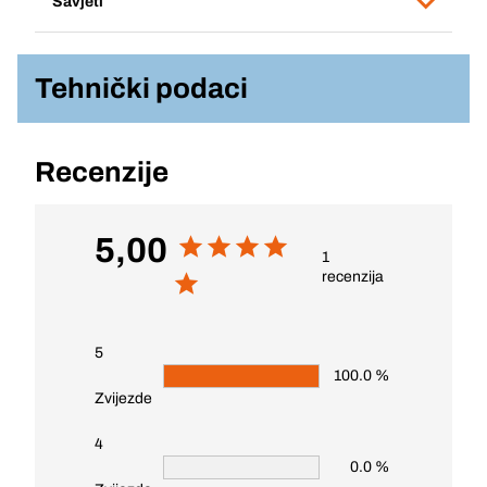
Savjeti
Tehnički podaci
Recenzije
5,00
1
recenzija
5
100.0 %
Zvijezde
4
0.0 %