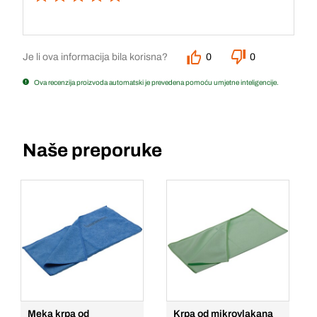
Je li ova informacija bila korisna?
0
0
Ova recenzija proizvoda automatski je prevedena pomoću umjetne inteligencije.
Naše preporuke
Meka krpa od
Krpa od mikrovlakana