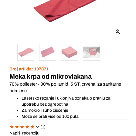
Broj artikla:
107871
Meka krpa od mikrovlakana
70% poliester - 30% poliamid, 5 ST, crvena, za sanitarne
primjene
Lasersko rezanje i uklonjiva oznaka o pranju za
upotrebu bez ogrebotina
Za mokro i suho čišćenje
Može se prati više od 100 puta
(1)
Napiši recenziju