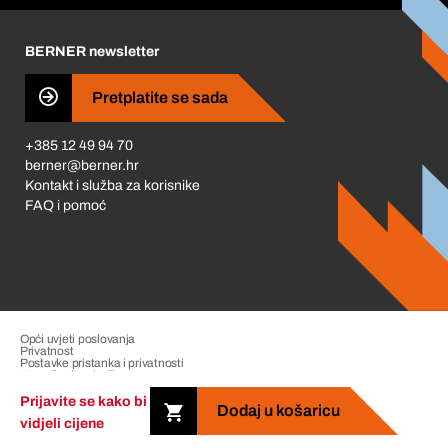
Karijera
BERNER newsletter
Business Conduct
Pretplatite se sada
+385 12 49 94 70
berner@berner.hr
Kontakt i služba za korisnike
FAQ i pomoć
Opći uvjeti poslovanja
Privatnost
Postavke pristanka i privatnosti
Upravljanje pritužbama
Impresum
Prijavite se kako bi
Dodaj u košaricu
vidjeli cijene
Copyright &copy; 2026 The Berner Group. All rights reserved.