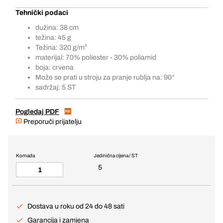
Tehnički podaci
dužina: 38 cm
težina: 45 g
Težina: 320 g/m²
materijal: 70% poliester - 30% poliamid
boja: crvena
Može se prati u stroju za pranje rublja na: 90°
sadržaj: 5 ST
Pogledaj PDF
Preporuči prijatelju
Komada
Jedinična cijena / ST
5
Dostava u roku od 24 do 48 sati
Garancija i zamjena