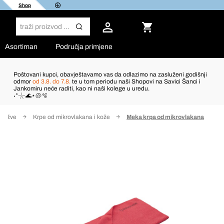
Shop
Asortiman
Područja primjene
Poštovani kupci, obavještavamo vas da odlazimo na zasluženi godišnji
odmor
od 3.8. do 7.8.
te u tom periodu naši Shopovi na Savici Šanci i
Jankomiru neće raditi, kao ni naši kolege u uredu.
˖°𓇼🌊⋆🐚🫧
spužve
Krpe od mikrovlakana i kože
Meka krpa od mikrovlakana