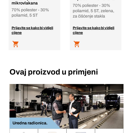
mikrovlakana
70% poliester - 30%
70% poliester - 30%
poliamid, 5 ST, zelena,
poliamid, 5 ST
za čišćenje stakla
Prijavite se kako bi vidjeli
Prijavite se kako bi vidjeli
cijene
cijene
Ovaj proizvod u primjeni
Uredna radionica.