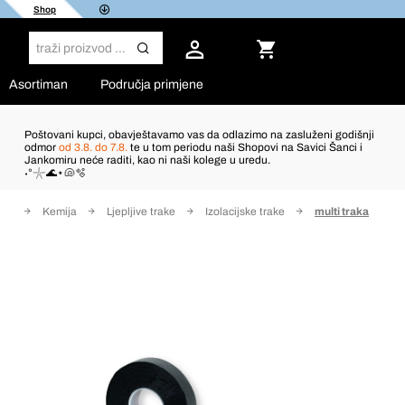
Shop
Asortiman
Područja primjene
Poštovani kupci, obavještavamo vas da odlazimo na zasluženi godišnji
odmor
od 3.8. do 7.8.
te u tom periodu naši Shopovi na Savici Šanci i
Jankomiru neće raditi, kao ni naši kolege u uredu.
˖°𓇼🌊⋆🐚🫧
ica
Kemija
Ljepljive trake
Izolacijske trake
multi traka