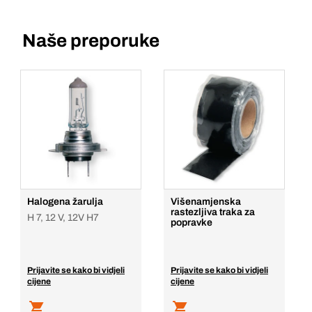
Naše preporuke
Halogena žarulja
Višenamjenska
rastezljiva traka za
H 7, 12 V, 12V H7
popravke
Prijavite se kako bi vidjeli
Prijavite se kako bi vidjeli
cijene
cijene