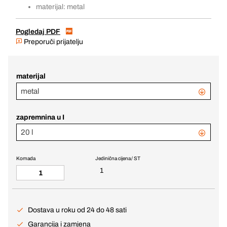
materijal: metal
Pogledaj PDF
Preporuči prijatelju
materijal
metal
zapremnina u I
20 l
Komada
Jedinična cijena / ST
1
Dostava u roku od 24 do 48 sati
Garancija i zamjena