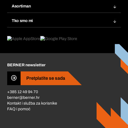
Bera Modul
Popisi želja
Asortiman
eProcurement
Ponovno naručivanje
Inovacije proizvoda
Tražitelji proizvoda
Tko smo mi
Pretplate
Područja primjene
Što nudimo
Povrati & Reklamacije
Product Compliance
Što nas pokreće
Korporativna društvena odgovornost
Karijera
BERNER newsletter
Business Conduct
Pretplatite se sada
+385 12 49 94 70
berner@berner.hr
Kontakt i služba za korisnike
FAQ i pomoć