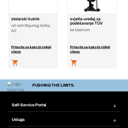
stolarski kutnik
svjetla-uređaj za
podešavanje TÜV
od nehrđajučeg čelika
sa laserom
A2
Prijavite se kako bi vidjeli
Prijavite se kako bi vidjeli
cijene
cijene
PUSHING THE LIMITS.
Self-Service Portal
Narudžbe
Usluga
Fakture