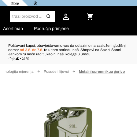
Shop
Asortiman
Područja primjene
Poštovani kupci, obavještavamo vas da odlazimo na zasluženi godišnji
odmor
od 3.8. do 7.8.
te u tom periodu naši Shopovi na Savici Šanci i
Jankomiru neće raditi, kao ni naši kolege u uredu.
˖°𓇼🌊⋆🐚🫧
ehnologija mjerenja
Posude i lijevci
Metalni spremnik za gorivo