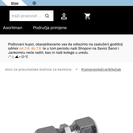
Shop
Asortiman
Područja primjene
Poštovani kupci, obavještavamo vas da odlazimo na zasluženi godišnji
odmor
od 3.8. do 7.8.
te u tom periodu naši Shopovi na Savici Šanci i
Jankomiru neće raditi, kao ni naši kolege u uredu.
˖°𓇼🌊⋆🐚🫧
Dijelovi za pneumatske kočnice za kamione
Kompresijski priključak