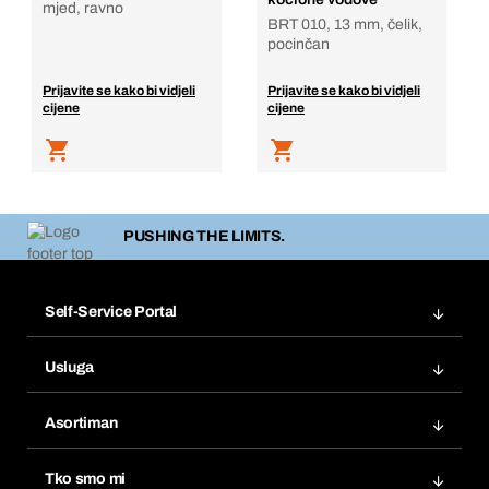
mjed, ravno
BRT 010, 13 mm, čelik,
pocinčan
Prijavite se kako bi vidjeli
Prijavite se kako bi vidjeli
cijene
cijene
PUSHING THE LIMITS.
Self-Service Portal
Narudžbe
Usluga
Fakture
Bera Modul
Popisi želja
Asortiman
eProcurement
Ponovno naručivanje
Inovacije proizvoda
Tražitelji proizvoda
Tko smo mi