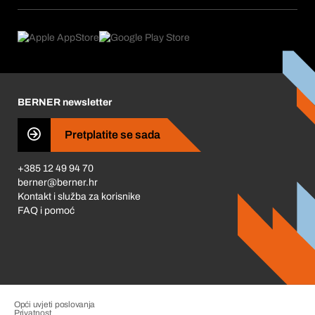
Pretplate
Područja primjene
Što nudimo
Povrati & Reklamacije
Product Compliance
Što nas pokreće
Korporativna društvena odgovornost
Karijera
BERNER newsletter
Business Conduct
Pretplatite se sada
+385 12 49 94 70
berner@berner.hr
Kontakt i služba za korisnike
FAQ i pomoć
Opći uvjeti poslovanja
Privatnost