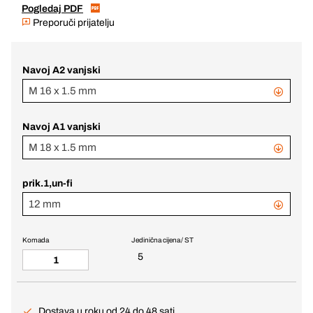
Pogledaj PDF
Preporuči prijatelju
Navoj A2 vanjski
M 16 x 1.5 mm
Navoj A1 vanjski
M 18 x 1.5 mm
prik.1,un-fi
12 mm
Komada
Jedinična cijena / ST
5
Dostava u roku od 24 do 48 sati