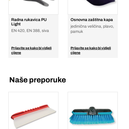
Radna rukavica PU
Osnovna zaštitna kapa
Light
jedinična veličina, plavo,
EN 420, EN 388, siva
pamuk
Prijavite se kako bi vidjeli
Prijavite se kako bi vidjeli
cijene
cijene
Naše preporuke