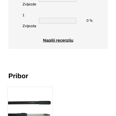
Zvijezde
1
0 %
Zvijezda
Napiši recenziju
Pribor