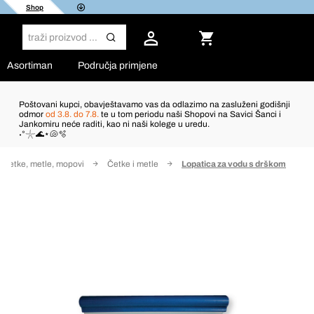
Shop
Asortiman
Područja primjene
Poštovani kupci, obavještavamo vas da odlazimo na zasluženi godišnji
odmor
od 3.8. do 7.8.
te u tom periodu naši Shopovi na Savici Šanci i
Jankomiru neće raditi, kao ni naši kolege u uredu.
˖°𓇼🌊⋆🐚🫧
Četke, metle, mopovi
Četke i metle
Lopatica za vodu s drškom