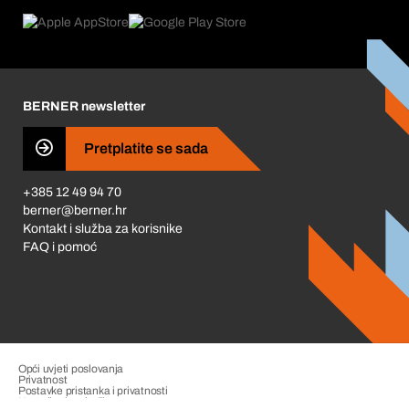
Povrati & Reklamacije
Product Compliance
Što nas pokreće
Korporativna društvena odgovornost
Karijera
BERNER newsletter
Business Conduct
Pretplatite se sada
+385 12 49 94 70
berner@berner.hr
Kontakt i služba za korisnike
FAQ i pomoć
Opći uvjeti poslovanja
Privatnost
Postavke pristanka i privatnosti
Upravljanje pritužbama