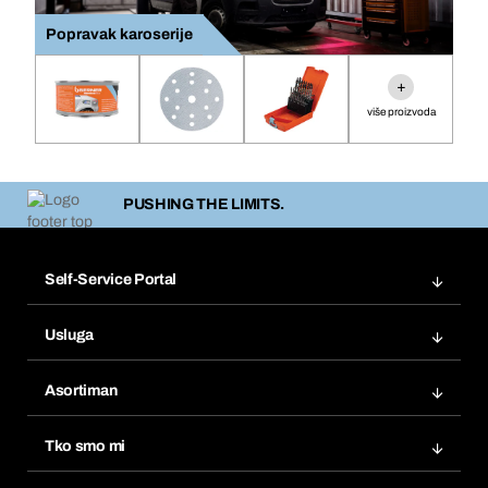
Popravak karoserije
+
više proizvoda
PUSHING THE LIMITS.
Self-Service Portal
Narudžbe
Usluga
Fakture
Bera Modul
Popisi želja
Asortiman
eProcurement
Ponovno naručivanje
Inovacije proizvoda
Tražitelji proizvoda
Tko smo mi
Pretplate
Područja primjene
Što nudimo