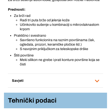
Prednosti:
Za brži rad
Radi tri puta brže od jelenje kože
Učinkovito sušenje u kombinaciji s mikrovlaknastom
krpom
Praktično i svestrano
Savršeno funkcionira na raznim površinama (lak,
ogledala, prozori, keramičke pločice itd.)
S navojnim priključkom za teleskopske drške
Štiti površine
Meki silikon ne grebe i prati konture površine koja se
čisti
Savjeti
Tehnički podaci