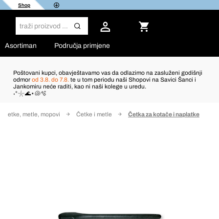
Shop
Asortiman
Područja primjene
Poštovani kupci, obavještavamo vas da odlazimo na zasluženi godišnji
odmor
od 3.8. do 7.8.
te u tom periodu naši Shopovi na Savici Šanci i
Jankomiru neće raditi, kao ni naši kolege u uredu.
˖°𓇼🌊⋆🐚🫧
Četke, metle, mopovi
Četke i metle
Četka za kotače i naplatke