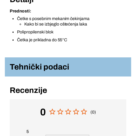
Prednosti:
Četke s posebnim mekanim čekinjama
Kako bi se izbjeglo oštećenja laka
Polipropilenski blok
Četka je prikladna do 55°C
Tehnički podaci
Recenzije
0
(0)
5