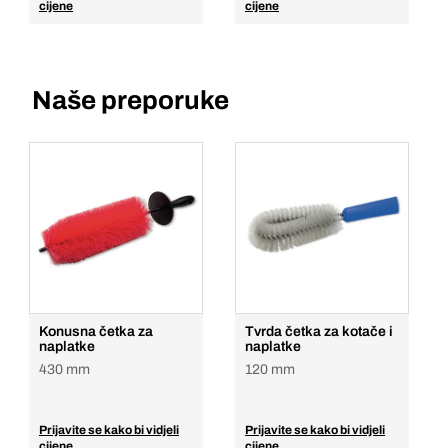
cijene
cijene
Naše preporuke
Konusna četka za
Tvrda četka za kotače i
naplatke
naplatke
430 mm
120 mm
Prijavite se kako bi vidjeli
Prijavite se kako bi vidjeli
cijene
cijene