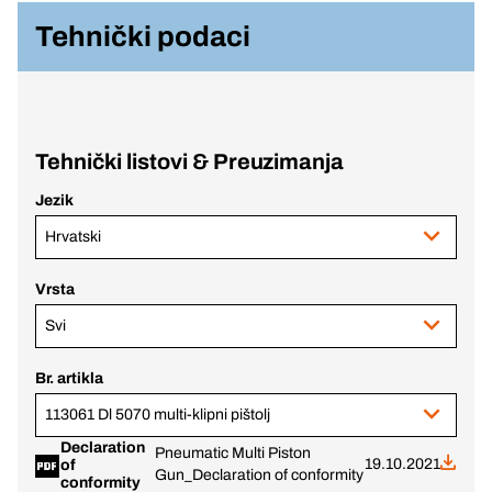
Tehnički podaci
Tehnički listovi & Preuzimanja
Jezik
Hrvatski
Vrsta
Svi
Br. artikla
113061 Dl 5070 multi-klipni pištolj
Declaration
Pneumatic Multi Piston
19.10.2021
of
Gun_Declaration of conformity
conformity