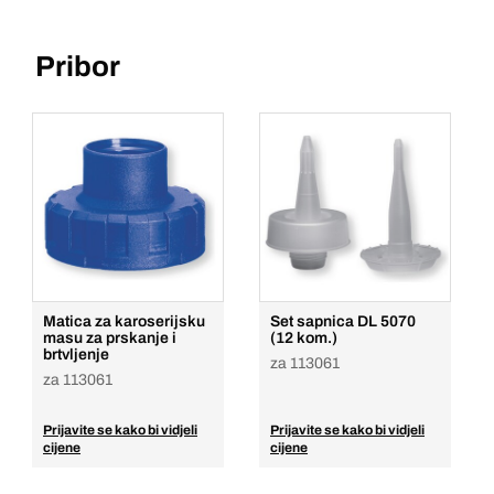
Pribor
Matica za karoserijsku
Set sapnica DL 5070
masu za prskanje i
(12 kom.)
brtvljenje
za 113061
za 113061
Prijavite se kako bi vidjeli
Prijavite se kako bi vidjeli
cijene
cijene