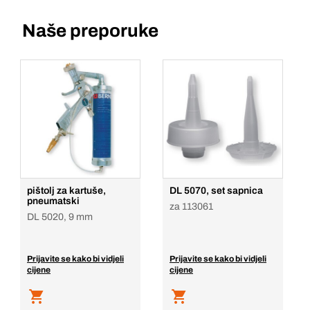
Naše preporuke
pištolj za kartuše,
DL 5070, set sapnica
pneumatski
za 113061
DL 5020, 9 mm
Prijavite se kako bi vidjeli
Prijavite se kako bi vidjeli
cijene
cijene