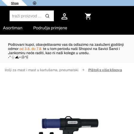
Shop
Asortiman
Područja primjene
Poštovani kupci, obavještavamo vas da odlazimo na zasluženi godišnji
odmor
od 3.8. do 7.8.
te u tom periodu naši Shopovi na Savici Šanci i
Jankomiru neće raditi, kao ni naši kolege u uredu.
˖°𓇼🌊⋆🐚🫧
Pištolji za mast i mast u kartušama, pneumatski
Pištolj s više klipova