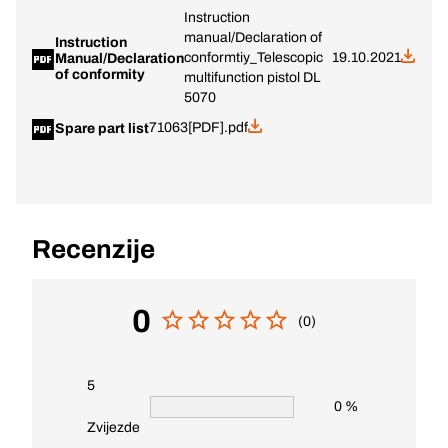
Instruction
manual/Declaration of
Instruction
conformtiy_Telescopic
19.10.2021
Manual/Declaration
of conformity
multifunction pistol DL
5070
71063[PDF].pdf
Spare part list
Recenzije
0
(0)
5
0 %
Zvijezde