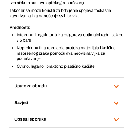
tvorničkom sustavu optičkog raspršivanja
Također se može koristiti za brtvljenje spojeva točkastih
zavarivanja i za nanošenje svih brtvila
Prednosti:
Integrirani regulator tlaka osigurava optimalni radni tlak od
7,5 bara
Neprekidna fina regulacija protoka materijala i količine
raspršenog zraka pomoću dva neovisna vijka za
podešavanje
Čvrsto, lagano i praktično plastično kućište
Upute za obradu
Savjeti
Opseg isporuke