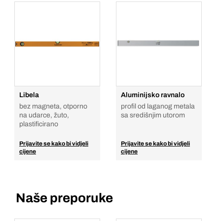
Libela
Aluminijsko ravnalo
bez magneta, otporno
profil od laganog metala
na udarce, žuto,
sa središnjim utorom
plastificirano
Prijavite se kako bi vidjeli
Prijavite se kako bi vidjeli
cijene
cijene
Naše preporuke