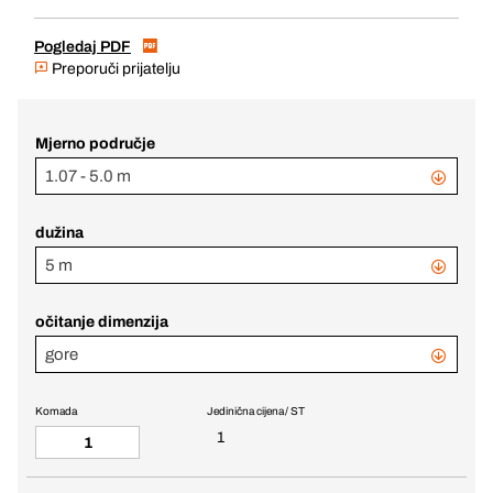
Pogledaj PDF
Preporuči prijatelju
Mjerno područje
1.07 - 5.0 m
dužina
5 m
očitanje dimenzija
gore
Komada
Jedinična cijena / ST
1