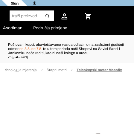
Shop
Asortiman
Područja primjene
Poštovani kupci, obavještavamo vas da odlazimo na zasluženi godišnji
odmor
od 3.8. do 7.8.
te u tom periodu naši Shopovi na Savici Šanci i
Jankomiru neće raditi, kao ni naši kolege u uredu.
˖°𓇼🌊⋆🐚🫧
 tehnologija mjerenja
Štapni metri
Teleskopski metar Messfix