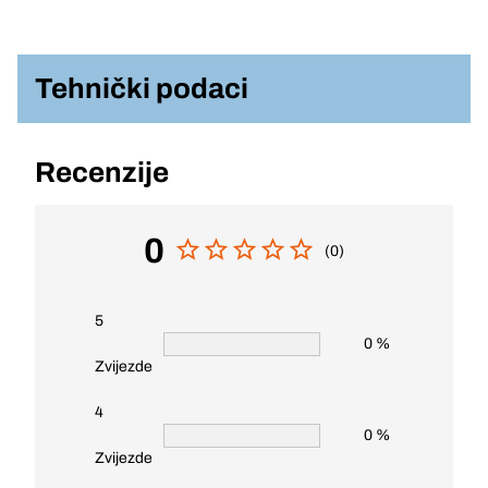
Tehnički podaci
Recenzije
0
(0)
5
0 %
Zvijezde
4
0 %
Zvijezde