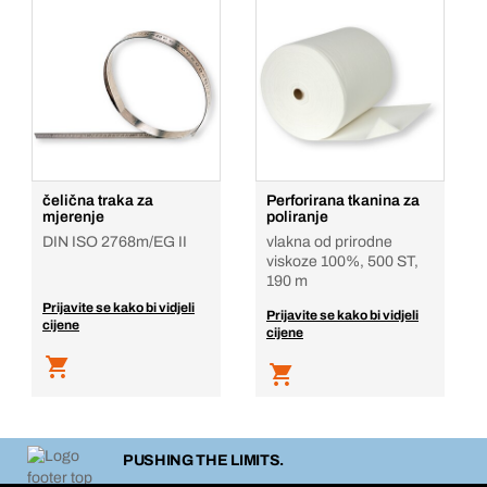
čelična traka za
Perforirana tkanina za
mjerenje
poliranje
DIN ISO 2768m/EG II
vlakna od prirodne
viskoze 100%, 500 ST,
190 m
Prijavite se kako bi vidjeli
Prijavite se kako bi vidjeli
cijene
cijene
PUSHING THE LIMITS.