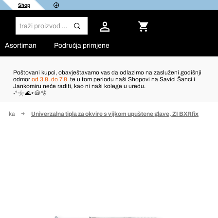
Shop
Asortiman
Područja primjene
Poštovani kupci, obavještavamo vas da odlazimo na zasluženi godišnji
odmor
od 3.8. do 7.8.
te u tom periodu naši Shopovi na Savici Šanci i
Jankomiru neće raditi, kao ni naši kolege u uredu.
˖°𓇼🌊⋆🐚🫧
astika
Univerzalna tipla za okvire s vijkom upuštene glave, ZI BXRfix