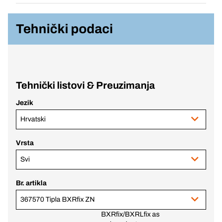
Tehnički podaci
Tehnički listovi & Preuzimanja
Jezik
Hrvatski
Vrsta
Svi
Br. artikla
367570 Tipla BXRfix ZN
BXRfix/BXRLfix as