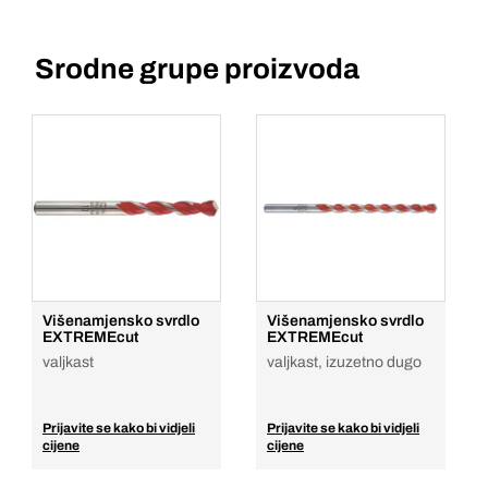
Srodne grupe proizvoda
Višenamjensko svrdlo
Višenamjensko svrdlo
EXTREMEcut
EXTREMEcut
valjkast
valjkast, izuzetno dugo
Prijavite se kako bi vidjeli
Prijavite se kako bi vidjeli
cijene
cijene