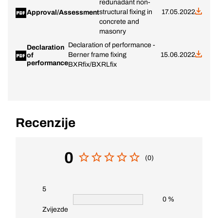
redunadant non-
structural fixing in
17.05.2022
Approval/Assessment
concrete and
masonry
Declaration of performance -
Declaration
Berner frame fixing
15.06.2022
of
performance
BXRfix/BXRLfix
Recenzije
0
(0)
5
0 %
Zvijezde