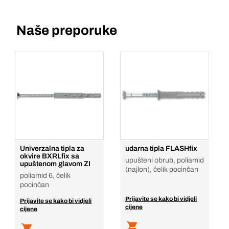
Naše preporuke
Univerzalna tipla za
udarna tipla FLASHfix
okvire BXRLfix sa
upušteni obrub, poliamid
upuštenom glavom ZI
(najlon), čelik pocinčan
poliamid 6, čelik
pocinčan
Prijavite se kako bi vidjeli
Prijavite se kako bi vidjeli
cijene
cijene