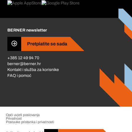
Što nas pokreće
Korporativna društvena odgovornost
Karijera
BERNER newsletter
Business Conduct
Pretplatite se sada
+385 12 49 94 70
berner@berner.hr
Kontakt i služba za korisnike
FAQ i pomoć
Opći uvjeti poslovanja
Privatnost
Postavke pristanka i privatnosti
Upravljanje pritužbama
Impresum