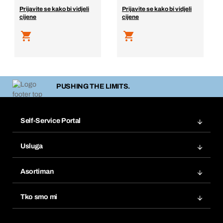
Prijavite se kako bi vidjeli
Prijavite se kako bi vidjeli
cijene
cijene
PUSHING THE LIMITS.
Self-Service Portal
Narudžbe
Usluga
Fakture
Bera Modul
Popisi želja
Asortiman
eProcurement
Ponovno naručivanje
Inovacije proizvoda
Tražitelji proizvoda
Tko smo mi
Pretplate
Područja primjene
Što nudimo
Povrati & Reklamacije
Product Compliance