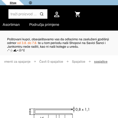
Shop
Asortiman
Područja primjene
Poštovani kupci, obavještavamo vas da odlazimo na zasluženi godišnji
odmor
od 3.8. do 7.8.
te u tom periodu naši Shopovi na Savici Šanci i
Jankomiru neće raditi, kao ni naši kolege u uredu.
˖°𓇼🌊⋆🐚🫧
Elementi za spajanje
Čavli & spajalice
Spajalice
spajalice