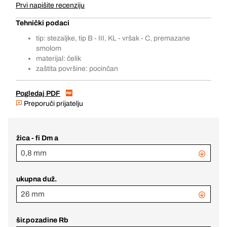
Prvi napišite recenziju
Tehnički podaci
tip: stezaljke, tip B - III, KL - vršak - C, premazane
smolom
materijal: čelik
zaštita površine: pocinčan
Pogledaj PDF
Preporuči prijatelju
žica - fi Dm a
0,8 mm
ukupna duž.
26 mm
šir.pozadine Rb