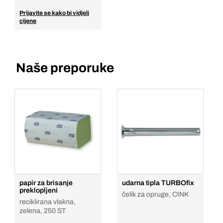
Prijavite se kako bi vidjeli
cijene
Naše preporuke
papir za brisanje
udarna tipla TURBOfix
preklopljeni
čelik za opruge, CINK
reciklirana vlakna,
zelena, 250 ST