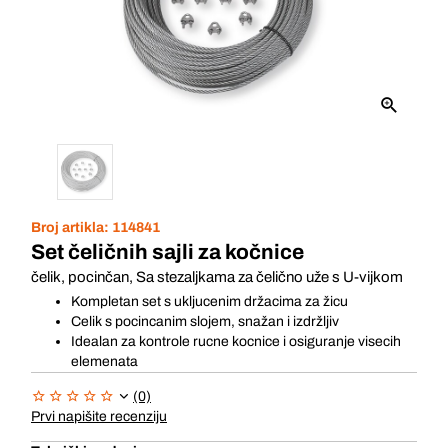
Broj artikla:
114841
Set čeličnih sajli za kočnice
čelik, pocinčan, Sa stezaljkama za čelično uže s U-vijkom
Kompletan set s ukljucenim držacima za žicu
Celik s pocincanim slojem, snažan i izdržljiv
Idealan za kontrole rucne kocnice i osiguranje visecih
elemenata
(0)
Prvi napišite recenziju