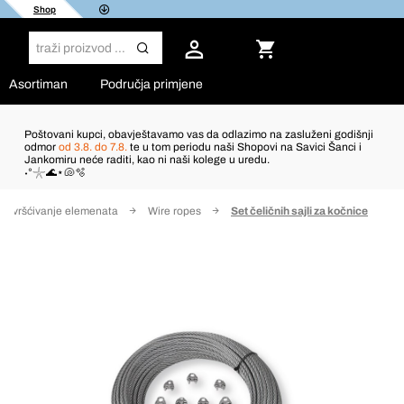
Shop
Asortiman
Područja primjene
Poštovani kupci, obavještavamo vas da odlazimo na zasluženi godišnji
odmor
od 3.8. do 7.8.
te u tom periodu naši Shopovi na Savici Šanci i
Jankomiru neće raditi, kao ni naši kolege u uredu.
˖°𓇼🌊⋆🐚🫧
ričvršćivanje elemenata
Wire ropes
Set čeličnih sajli za kočnice