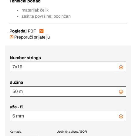
Tehnički podaci
materijal: čelik
zaštita površine: pocinčan
Pogledaj PDF
Preporuči prijatelju
Number strings
7x19
dužina
50 m
uže - fi
6 mm
Komada
Jedinična cijena / SOR