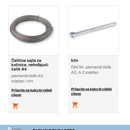
Čelična sajla za
klin
kočnice, nehrđajući
DIN 94, plemeniti čelik
čelik A4
A2, A 2 svjetao
plemeniti čelik A4,
svjetao / crn
Prijavite se kako bi vidjeli
Prijavite se kako bi vidjeli
cijene
cijene