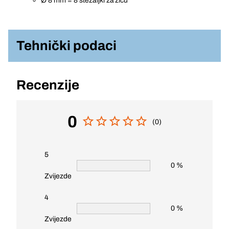
Ø 8 mm = 8 stezaljki za žicu
Tehnički podaci
Recenzije
0
(0)
5
0 %
Zvijezde
4
0 %
Zvijezde