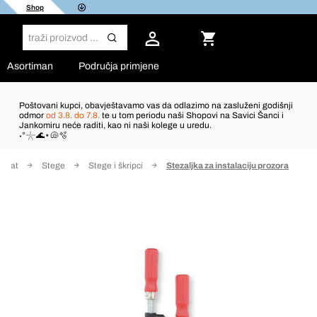
Shop
Asortiman
Područja primjene
Poštovani kupci, obavještavamo vas da odlazimo na zasluženi godišnji
odmor
od 3.8. do 7.8.
te u tom periodu naši Shopovi na Savici Šanci i
Jankomiru neće raditi, kao ni naši kolege u uredu.
˖°𓇼🌊⋆🐚🫧
 alat
Stege
Stege i škripci
Stezaljka za instalaciju prozora