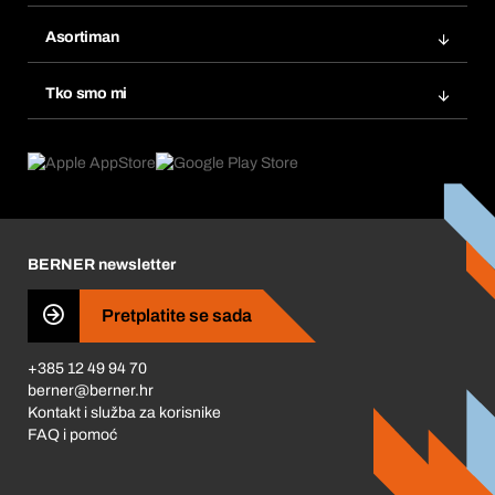
Bera Modul
Popisi želja
Asortiman
eProcurement
Ponovno naručivanje
Inovacije proizvoda
Tražitelji proizvoda
Tko smo mi
Pretplate
Područja primjene
Što nudimo
Povrati & Reklamacije
Product Compliance
Što nas pokreće
Korporativna društvena odgovornost
Karijera
BERNER newsletter
Business Conduct
Pretplatite se sada
+385 12 49 94 70
berner@berner.hr
Kontakt i služba za korisnike
FAQ i pomoć