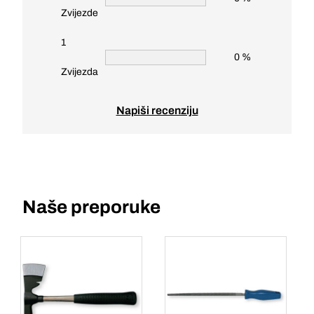
Zvijezde
1
0 %
Zvijezda
Napiši recenziju
Naše preporuke