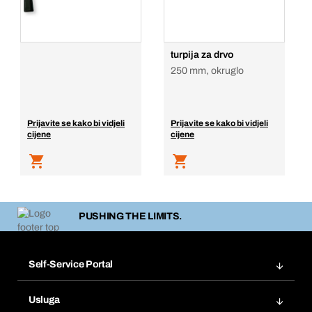
turpija za drvo
250 mm, okruglo
Prijavite se kako bi vidjeli
Prijavite se kako bi vidjeli
cijene
cijene
PUSHING THE LIMITS.
Self-Service Portal
Narudžbe
Usluga
Fakture