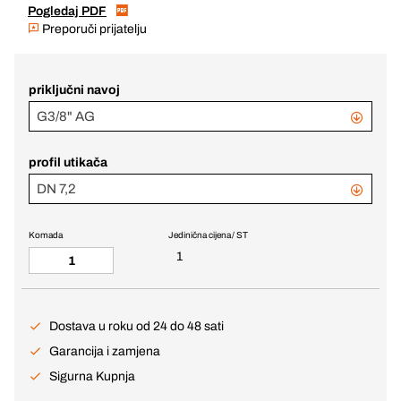
Pogledaj PDF
Preporuči prijatelju
priključni navoj
G3/8" AG
profil utikača
DN 7,2
Komada
Jedinična cijena / ST
1
Dostava u roku od 24 do 48 sati
Garancija i zamjena
Sigurna Kupnja