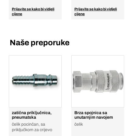
Prijavite se kako bi vidjeli
Prijavite se kako bi vidjeli
cijene
cijene
Naše preporuke
zatična priključnica,
Brza spojnica sa
pneumatska
unutarnjim navojem
čelik pocinčan, sa
čelik
priključkom za crijevo