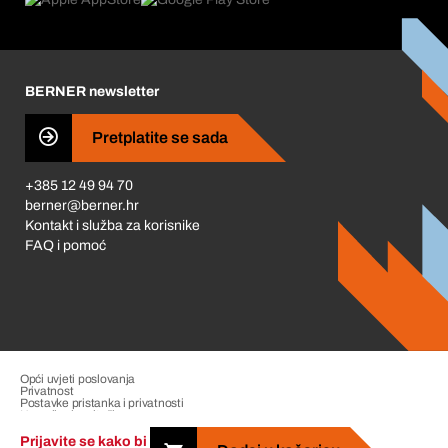
Što nas pokreće
Korporativna društvena odgovornost
Karijera
BERNER newsletter
Business Conduct
Pretplatite se sada
+385 12 49 94 70
berner@berner.hr
Kontakt i služba za korisnike
FAQ i pomoć
Opći uvjeti poslovanja
Privatnost
Postavke pristanka i privatnosti
Upravljanje pritužbama
Impresum
Prijavite se kako bi