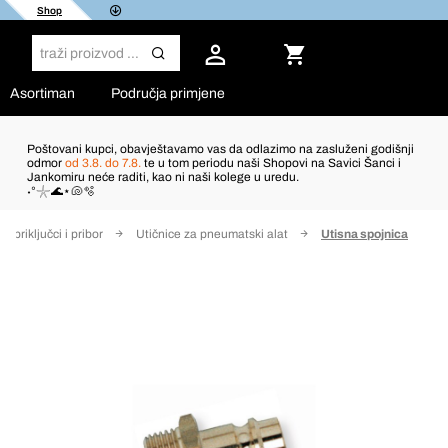
Shop
Asortiman
Područja primjene
Poštovani kupci, obavještavamo vas da odlazimo na zasluženi godišnji
odmor
od 3.8. do 7.8.
te u tom periodu naši Shopovi na Savici Šanci i
Jankomiru neće raditi, kao ni naši kolege u uredu.
˖°𓇼🌊⋆🐚🫧
, priključci i pribor
Utičnice za pneumatski alat
Utisna spojnica