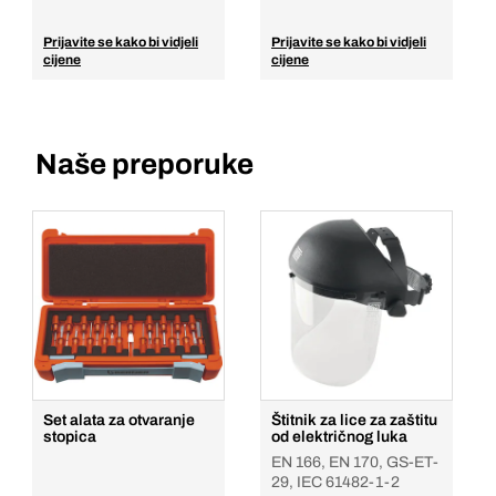
Prijavite se kako bi vidjeli
Prijavite se kako bi vidjeli
cijene
cijene
Naše preporuke
Set alata za otvaranje
Štitnik za lice za zaštitu
stopica
od električnog luka
EN 166, EN 170, GS-ET-
29, IEC 61482-1-2