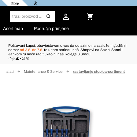
Shop
Asortiman
Područja primjene
Poštovani kupci, obavještavamo vas da odlazimo na zasluženi godišnji
odmor
od 3.8. do 7.8.
te u tom periodu naši Shopovi na Savici Šanci i
Jankomiru neće raditi, kao ni naši kolege u uredu.
˖°𓇼🌊⋆🐚🫧
ski alati
Maintenance & Service
rastavljanje stopica-sortiment