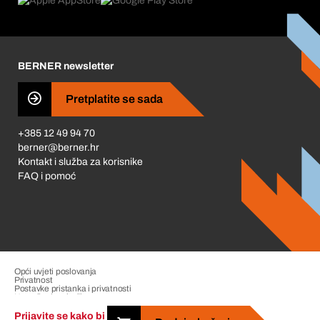
Što nas pokreće
Korporativna društvena odgovornost
Karijera
BERNER newsletter
Business Conduct
Pretplatite se sada
+385 12 49 94 70
berner@berner.hr
Kontakt i služba za korisnike
FAQ i pomoć
Opći uvjeti poslovanja
Privatnost
Postavke pristanka i privatnosti
Upravljanje pritužbama
Impresum
Prijavite se kako bi