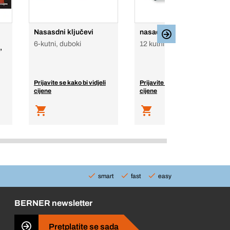
Nasasdni ključevi
nasadni ključ
6-kutni, duboki
12 kutni, 1/2"
,
Prijavite se kako bi vidjeli
Prijavite se kako bi vidjeli
cijene
cijene
smart
fast
easy
BERNER newsletter
Pretplatite se sada