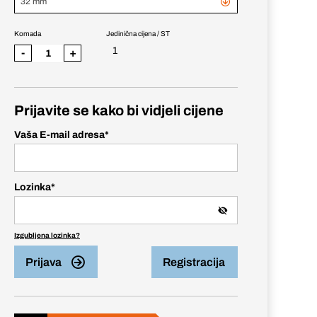
32 mm
Komada
Jedinična cijena / ST
1
-
+
Prijavite se kako bi vidjeli cijene
Vaša E-mail adresa
*
Lozinka
*
Izgubljena lozinka?
Prijava
Registracija