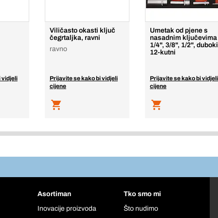
Viličasto okasti ključ
Umetak od pjene s
čegrtaljka, ravni
nasadnim ključevima
1/4", 3/8", 1/2", duboki
ravno
12-kutni
 vidjeli
Prijavite se kako bi vidjeli
Prijavite se kako bi vidjeli
cijene
cijene
Asortiman
Tko smo mi
Inovacije proizvoda
Što nudimo