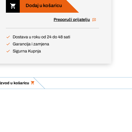
Dodaj u košaricu
Preporuči prijatelju
Dostava u roku od 24 do 48 sati
Garancija i zamjena
Sigurna Kupnja
izvod u košaricu