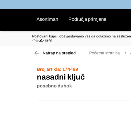
Asortiman
Područja primjene
Poštovani kupci, obavještavamo vas da odlazimo na zaslužen
˖°𓇼🌊⋆🐚🫧
Natrag na pregled
Početna stranica
Broj artikla:
174499
nasadni ključ
posebno dubok