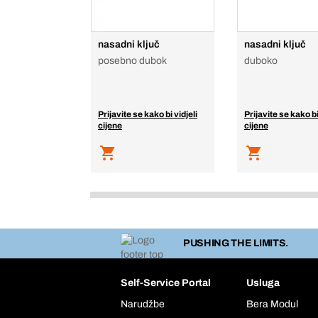
nasadni ključ
nasadni ključ
posebno dubok
duboko
Prijavite se kako bi vidjeli
Prijavite se kako bi
cijene
cijene
PUSHING THE LIMITS.
Self-Service Portal
Usluga
Narudžbe
Bera Modul