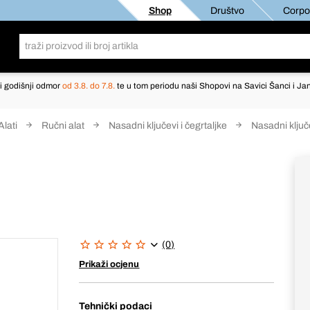
Shop
Društvo
Corpor
i godišnji odmor
od 3.8. do 7.8.
te u tom periodu naši Shopovi na Savici Šanci i Jan
Alati
Ručni alat
Nasadni ključevi i čegrtaljke
Nasadni ključ
(0)
Prikaži ocjenu
Tehnički podaci