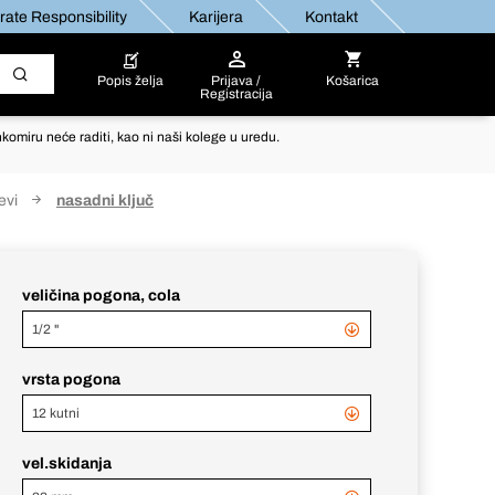
ate Responsibility
Karijera
Kontakt
Popis želja
Prijava /
Košarica
Registracija
komiru neće raditi, kao ni naši kolege u uredu.
evi
nasadni ključ
veličina pogona, cola
1/2 "
vrsta pogona
12 kutni
vel.skidanja