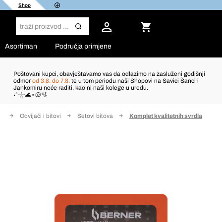
Shop
Asortiman
Područja primjene
Poštovani kupci, obavještavamo vas da odlazimo na zasluženi godišnji
odmor
od 3.8. do 7.8.
te u tom periodu naši Shopovi na Savici Šanci i
Jankomiru neće raditi, kao ni naši kolege u uredu.
˖°𓇼🌊⋆🐚🫧
at
Odvijači i bitovi
Setovi bitova
Komplet kvalitetnih svrdla