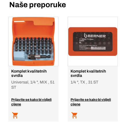
Naše preporuke
Komplet kvalitetnih
Komplet kvalitetnih
svrdla
svrdla
Universal, 1/4 ", MIX , 51
1/4 ", TX , 31 ST
ST
Prijavite se kako bi vidjeli
Prijavite se kako bi vidjeli
cijene
cijene