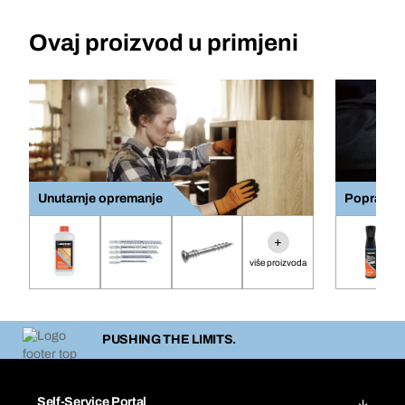
Ovaj proizvod u primjeni
Unutarnje opremanje
Popravak 
+
više proizvoda
PUSHING THE LIMITS.
Self-Service Portal