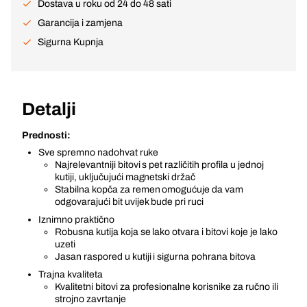
Dostava u roku od 24 do 48 sati
Garancija i zamjena
Sigurna Kupnja
Detalji
Prednosti:
Sve spremno nadohvat ruke
Najrelevantniji bitovi s pet različitih profila u jednoj
kutiji, uključujući magnetski držač
Stabilna kopča za remen omogućuje da vam
odgovarajući bit uvijek bude pri ruci
Iznimno praktično
Robusna kutija koja se lako otvara i bitovi koje je lako
uzeti
Jasan raspored u kutiji i sigurna pohrana bitova
Trajna kvaliteta
Kvalitetni bitovi za profesionalne korisnike za ručno ili
strojno zavrtanje