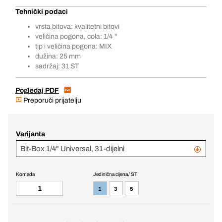
Tehnički podaci
vrsta bitova: kvalitetni bitovi
veličina pogona, cola: 1/4 "
tip i veličina pogona: MIX
dužina: 25 mm
sadržaj: 31 ST
Pogledaj PDF
Preporuči prijatelju
Varijanta
Bit-Box 1/4" Universal, 31-dijelni
Komada
Jedinična cijena / ST
1
3
5