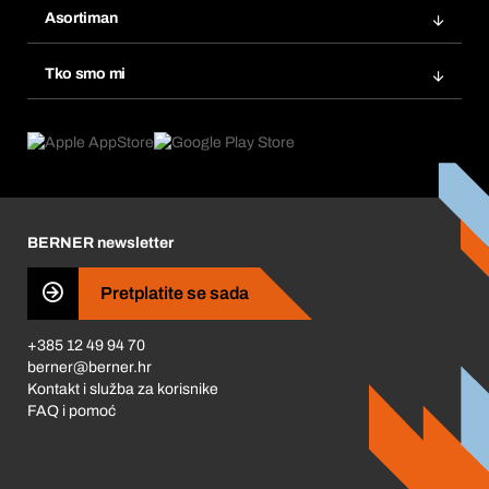
Popisi želja
Asortiman
eProcurement
Ponovno naručivanje
Inovacije proizvoda
Tražitelji proizvoda
Tko smo mi
Pretplate
Područja primjene
Što nudimo
Povrati & Reklamacije
Product Compliance
Što nas pokreće
Korporativna društvena odgovornost
Karijera
BERNER newsletter
Business Conduct
Pretplatite se sada
+385 12 49 94 70
berner@berner.hr
Kontakt i služba za korisnike
FAQ i pomoć