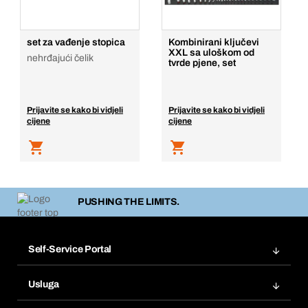
set za vađenje stopica
Kombinirani ključevi
XXL sa uloškom od
nehrđajući čelik
tvrde pjene, set
Prijavite se kako bi vidjeli
Prijavite se kako bi vidjeli
cijene
cijene
PUSHING THE LIMITS.
Self-Service Portal
Narudžbe
Usluga
Fakture
Bera Modul