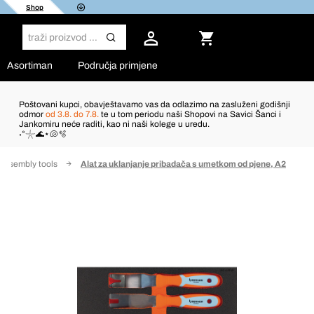
Shop
Asortiman
Područja primjene
Poštovani kupci, obavještavamo vas da odlazimo na zasluženi godišnji
odmor
od 3.8. do 7.8.
te u tom periodu naši Shopovi na Savici Šanci i
Jankomiru neće raditi, kao ni naši kolege u uredu.
˖°𓇼🌊⋆🐚🫧
Dissembly tools
Alat za uklanjanje pribadača s umetkom od pjene, A2