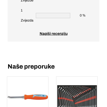
Zvijezde
1
0 %
Zvijezda
Napiši recenziju
Naše preporuke