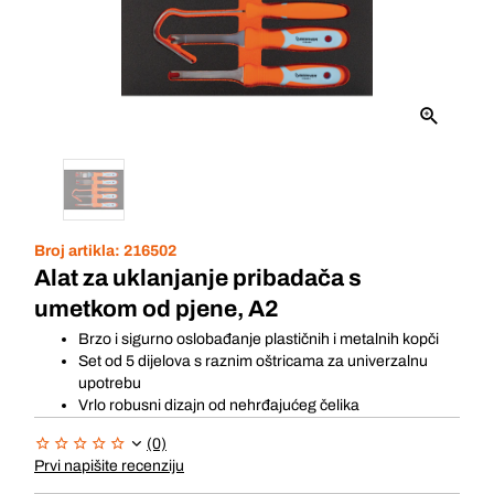
Broj artikla:
216502
Alat za uklanjanje pribadača s
umetkom od pjene, A2
Brzo i sigurno oslobađanje plastičnih i metalnih kopči
Set od 5 dijelova s raznim oštricama za univerzalnu
upotrebu
Vrlo robusni dizajn od nehrđajućeg čelika
(0)
Prvi napišite recenziju