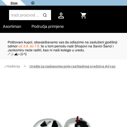
Shop
Asortiman
Područja primjene
Poštovani kupci, obavještavamo vas da odlazimo na zasluženi godišnji
odmor
od 3.8. do 7.8.
te u tom periodu naši Shopovi na Savici Šanci i
Jankomiru neće raditi, kao ni naši kolege u uredu.
˖°𓇼🌊⋆🐚🫧
tav hlađenja
Uređaj za nadopunjavanje rashladnog sredstva Airvac