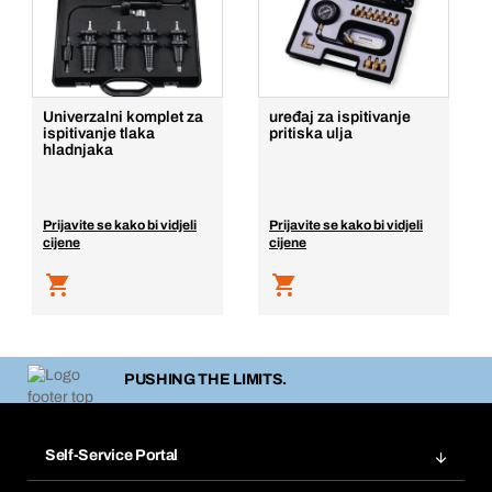
Univerzalni komplet za
uređaj za ispitivanje
ispitivanje tlaka
pritiska ulja
hladnjaka
Prijavite se kako bi vidjeli
Prijavite se kako bi vidjeli
cijene
cijene
PUSHING THE LIMITS.
Self-Service Portal
Narudžbe