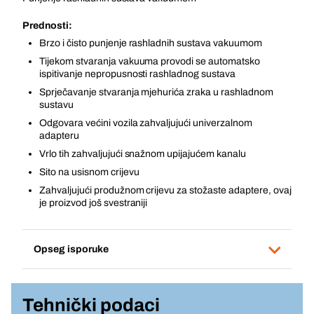
Prednosti:
Brzo i čisto punjenje rashladnih sustava vakuumom
Tijekom stvaranja vakuuma provodi se automatsko
ispitivanje nepropusnosti rashladnog sustava
Sprječavanje stvaranja mjehurića zraka u rashladnom
sustavu
Odgovara većini vozila zahvaljujući univerzalnom
adapteru
Vrlo tih zahvaljujući snažnom upijajućem kanalu
Sito na usisnom crijevu
Zahvaljujući produžnom crijevu za stožaste adaptere, ovaj
je proizvod još svestraniji
Opseg isporuke
Tehnički podaci