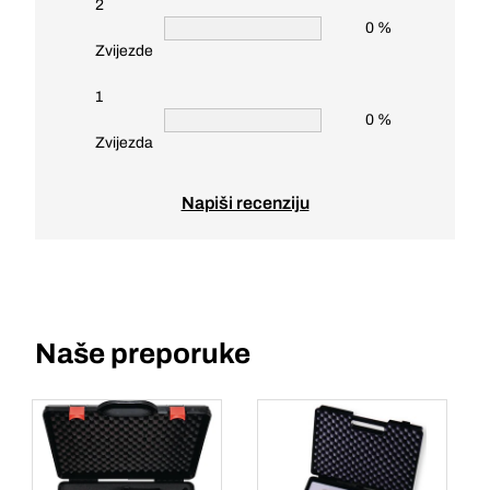
2
0 %
Zvijezde
1
0 %
Zvijezda
Napiši recenziju
Naše preporuke