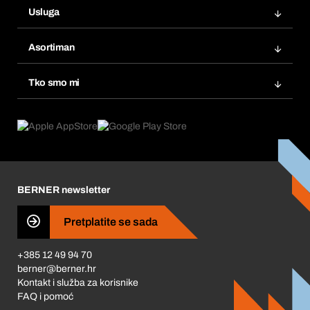
Usluga
Fakture
Bera Modul
Popisi želja
Asortiman
eProcurement
Ponovno naručivanje
Inovacije proizvoda
Tražitelji proizvoda
Tko smo mi
Pretplate
Područja primjene
Što nudimo
Povrati & Reklamacije
Product Compliance
Što nas pokreće
Korporativna društvena odgovornost
Karijera
BERNER newsletter
Business Conduct
Pretplatite se sada
+385 12 49 94 70
berner@berner.hr
Kontakt i služba za korisnike
FAQ i pomoć