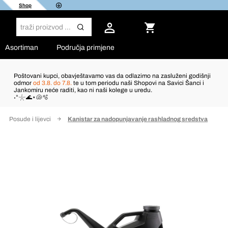
Shop
Asortiman
Područja primjene
Poštovani kupci, obavještavamo vas da odlazimo na zasluženi godišnji
odmor
od 3.8. do 7.8.
te u tom periodu naši Shopovi na Savici Šanci i
Jankomiru neće raditi, kao ni naši kolege u uredu.
˖°𓇼🌊⋆🐚🫧
Posude i lijevci
Kanistar za nadopunjavanje rashladnog sredstva