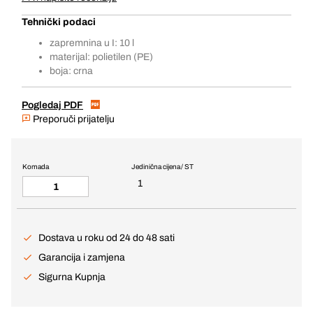
Tehnički podaci
zapremnina u I: 10 l
materijal: polietilen (PE)
boja: crna
Pogledaj PDF
Preporuči prijatelju
Komada
Jedinična cijena / ST
1
Dostava u roku od 24 do 48 sati
Garancija i zamjena
Sigurna Kupnja