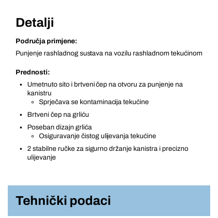
Detalji
Područja primjene:
Punjenje rashladnog sustava na vozilu rashladnom tekućinom
Prednosti:
Umetnuto sito i brtveni čep na otvoru za punjenje na
kanistru
Sprječava se kontaminacija tekućine
Brtveni čep na grliću
Poseban dizajn grlića
Osiguravanje čistog ulijevanja tekućine
2 stabilne ručke za sigurno držanje kanistra i precizno
ulijevanje
Tehnički podaci