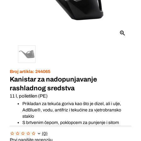
Broj artikla:
244065
Kanistar za nadopunjavanje
rashladnog sredstva
11 l, polietilen (PE)
Prikladan za tekuća goriva kao što je dizel, ali i ulje,
AdBlue®, vodu, antifriz i tekućine za vjetrobransko
staklo
S brtvenim čepom, poklopcem za punjenje i sitom
(0)
Prvi napišite recenziju