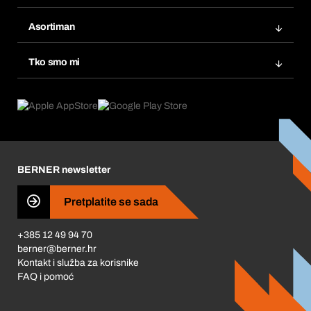
Fakture
Bera Modul
Popisi želja
Asortiman
eProcurement
Ponovno naručivanje
Inovacije proizvoda
Tražitelji proizvoda
Tko smo mi
Pretplate
Područja primjene
Što nudimo
Povrati & Reklamacije
Product Compliance
Što nas pokreće
Korporativna društvena odgovornost
Karijera
BERNER newsletter
Business Conduct
Pretplatite se sada
+385 12 49 94 70
berner@berner.hr
Kontakt i služba za korisnike
FAQ i pomoć