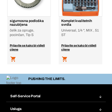
sigurnosna podloška
Komplet kvalitetnih
nazubljena
svrdla
čelik za opruge,
Universal, 1/4 ", MIX , 51
pocinčan, Tip S
ST
Prijavite se kako bi vidjeli
Prijavite se kako bi vidjeli
cijene
cijene
PUSHING THE LIMITS.
Self-Service Portal
Narudžbe
Usluga