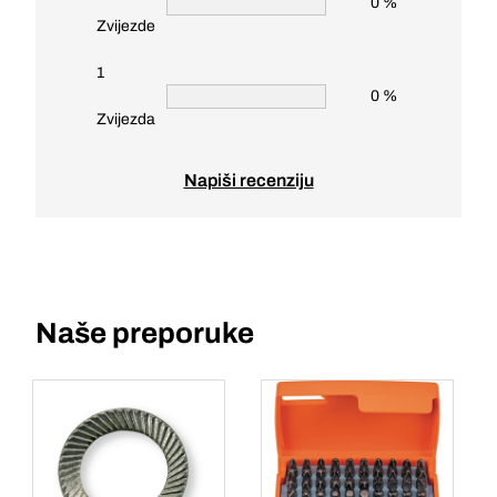
0 %
Zvijezde
1
0 %
Zvijezda
Napiši recenziju
Naše preporuke