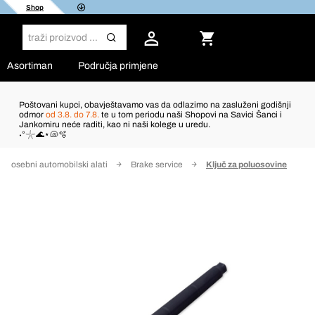
Shop
Asortiman
Područja primjene
Poštovani kupci, obavještavamo vas da odlazimo na zasluženi godišnji
odmor
od 3.8. do 7.8.
te u tom periodu naši Shopovi na Savici Šanci i
Jankomiru neće raditi, kao ni naši kolege u uredu.
˖°𓇼🌊⋆🐚🫧
Posebni automobilski alati
Brake service
Ključ za poluosovine