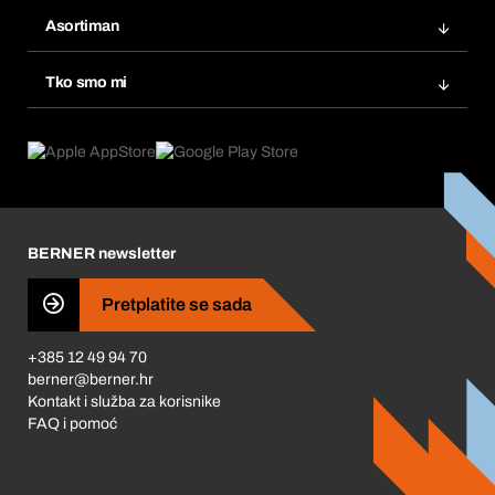
Bera Modul
Popisi želja
Asortiman
eProcurement
Ponovno naručivanje
Inovacije proizvoda
Tražitelji proizvoda
Tko smo mi
Pretplate
Područja primjene
Što nudimo
Povrati & Reklamacije
Product Compliance
Što nas pokreće
Korporativna društvena odgovornost
Karijera
BERNER newsletter
Business Conduct
Pretplatite se sada
+385 12 49 94 70
berner@berner.hr
Kontakt i služba za korisnike
FAQ i pomoć