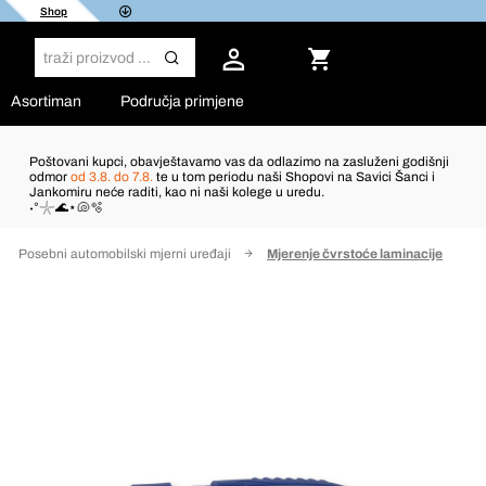
Shop
Asortiman
Područja primjene
Poštovani kupci, obavještavamo vas da odlazimo na zasluženi godišnji
odmor
od 3.8. do 7.8.
te u tom periodu naši Shopovi na Savici Šanci i
Jankomiru neće raditi, kao ni naši kolege u uredu.
˖°𓇼🌊⋆🐚🫧
Posebni automobilski mjerni uređaji
Mjerenje čvrstoće laminacije