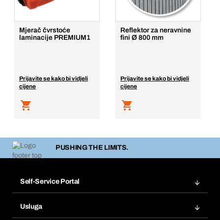
Mjerač čvrstoće
Reflektor za neravnine
laminacije PREMIUM1
fini Ø 800 mm
Prijavite se kako bi vidjeli
Prijavite se kako bi vidjeli
cijene
cijene
PUSHING THE LIMITS.
Self-Service Portal
Narudžbe
Usluga
Fakture