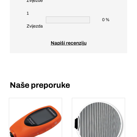
Zvijezde
1
0 %
Zvijezda
Napiši recenziju
Naše preporuke