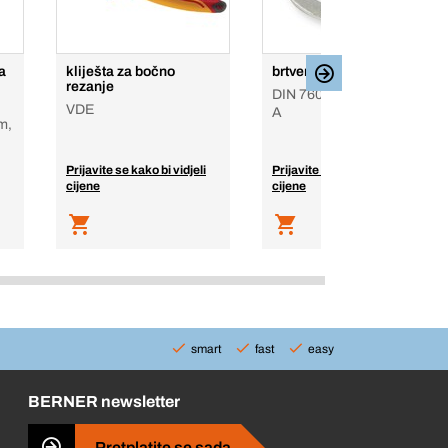
a
kliješta za bočno
brtveni prsten
rezanje
DIN 7603, aluminij, oblik
VDE
A
m,
Prijavite se kako bi vidjeli
Prijavite se kako bi vidjeli
cijene
cijene
smart
fast
easy
BERNER newsletter
Pretplatite se sada