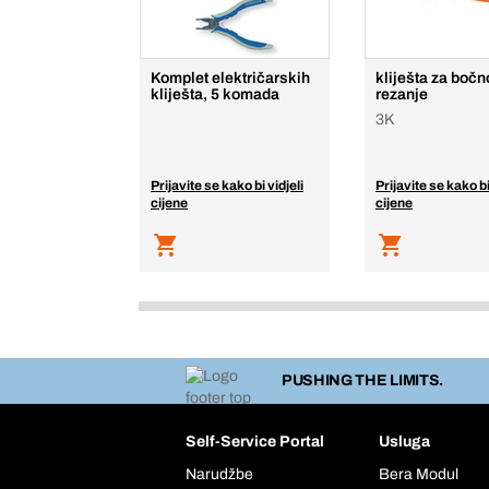
Komplet električarskih
kliješta za bočn
kliješta, 5 komada
rezanje
3K
Prijavite se kako bi vidjeli
Prijavite se kako bi
cijene
cijene
PUSHING THE LIMITS.
Self-Service Portal
Usluga
Narudžbe
Bera Modul