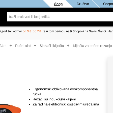
Shop
Društvo
Corpor
i godišnji odmor
od 3.8. do 7.8.
te u tom periodu naši Shopovi na Savici Šanci i Jan
Alati
Ručni alat
Sjekači i kliješta
Kliješta za bočno rezanje 
Ergonomski oblikovana dvokomponentna
ručka
Rezači su indukcijski kaljeni
Za rad na elektronički osjetljivim uređajima