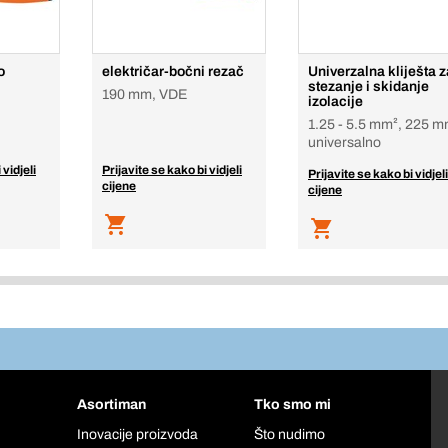
o
električar-bočni rezač
Univerzalna kliješta z
stezanje i skidanje
190 mm, VDE
izolacije
1.25 - 5.5 mm², 225 m
universalno
 vidjeli
Prijavite se kako bi vidjeli
Prijavite se kako bi vidjeli
cijene
cijene
Asortiman
Tko smo mi
Inovacije proizvoda
Što nudimo