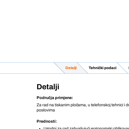
Detalji
Tehnički podaci
Detalji
Područja primjene:
Za rad na tiskanim pločama, u telefonskoj tehnici i 
poslovima
Prednosti:
Ugodni za rad zahvaljujući ergonomski oblikov