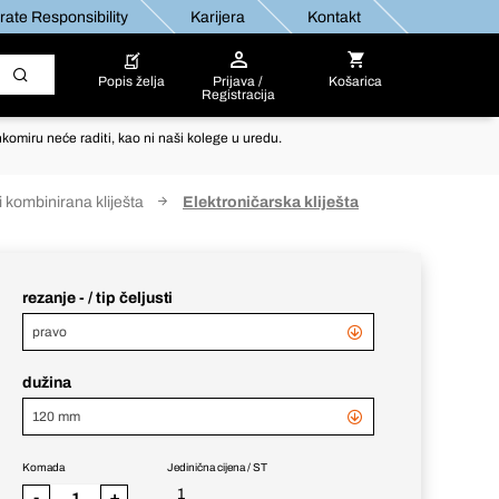
ate Responsibility
Karijera
Kontakt
Popis želja
Prijava /
Košarica
Registracija
komiru neće raditi, kao ni naši kolege u uredu.
i kombinirana kliješta
Elektroničarska kliješta
rezanje - / tip čeljusti
pravo
dužina
120 mm
Komada
Jedinična cijena / ST
1
-
+