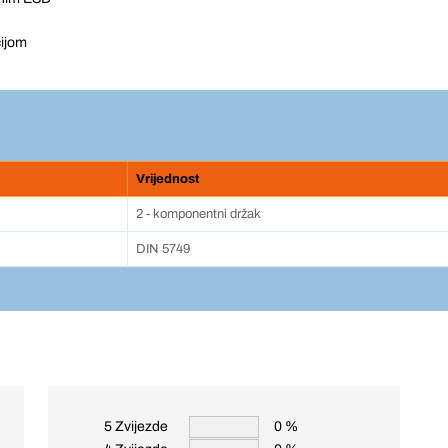
ijom
Vrijednost
2 - komponentni držak
DIN 5749
5 Zvijezde
0 %