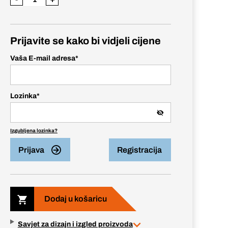
Prijavite se kako bi vidjeli cijene
Vaša E-mail adresa
*
Lozinka
*
Izgubljena lozinka?
Prijava
Registracija
Dodaj u košaricu
Savjet za dizajn i izgled proizvoda