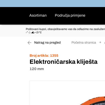
Asortiman
Područja primjene
Poštovani kupci, obavještavamo vas da odlazimo na zaslužen
˖°𓇼🌊⋆🐚🫧
Natrag na pregled
Početna stranica
Broj artikla:
1355
Elektroničarska kliješta
120 mm