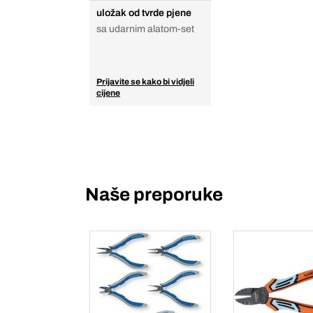
uložak od tvrde pjene
sa udarnim alatom-set
Prijavite se kako bi vidjeli
cijene
Naše preporuke