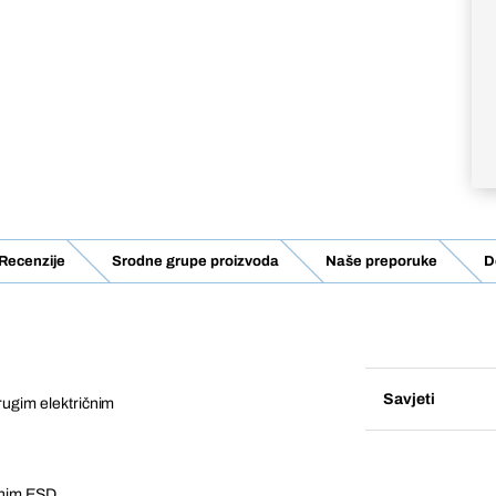
Recenzije
Srodne grupe proizvoda
Naše preporuke
D
Savjeti
drugim električnim
anim ESD