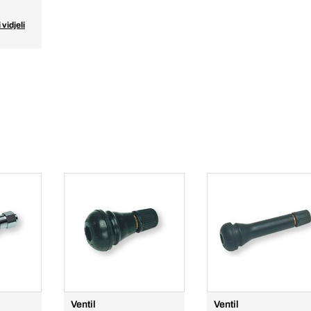
 vidjeli
Ventil
Ventil