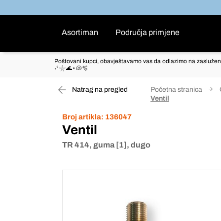
Asortiman
Područja primjene
Poštovani kupci, obavještavamo vas da odlazimo na zaslužen
˖°𓇼🌊⋆🐚🫧
Natrag na pregled
Početna stranica
Ventil
Broj artikla:
136047
Ventil
TR 414, guma [1], dugo