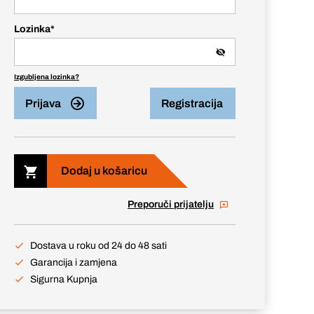
Lozinka
*
Izgubljena lozinka?
Prijava
Registracija
Dodaj u košaricu
Preporuči prijatelju
Dostava u roku od 24 do 48 sati
Garancija i zamjena
Sigurna Kupnja