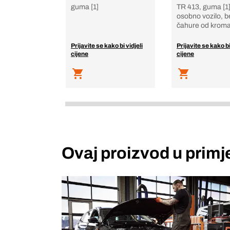
guma [1]
TR 413, guma [1]
osobno vozilo, b
čahure od krom
Prijavite se kako bi vidjeli
Prijavite se kako bi
cijene
cijene
Ovaj proizvod u primj