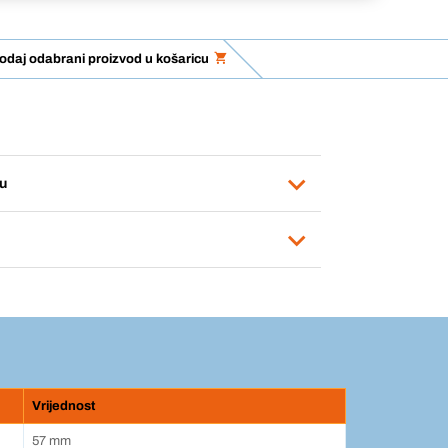
odaj odabrani proizvod u košaricu
u
Vrijednost
57 mm