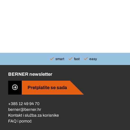
smart
fast
easy
BERNER newsletter
Pretplatite se sada
+385 12 49 94 70
berner@berner.hr
Kontakt i služba za korisnike
FAQ i pomoć