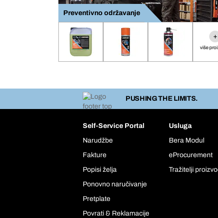
Preventivno održavanje
+
više pro
PUSHING THE LIMITS.
Self-Service Portal
Usluga
Narudžbe
Bera Modul
Fakture
eProcurement
Popisi želja
Tražitelji proizv
Ponovno naručivanje
Pretplate
Povrati & Reklamacije