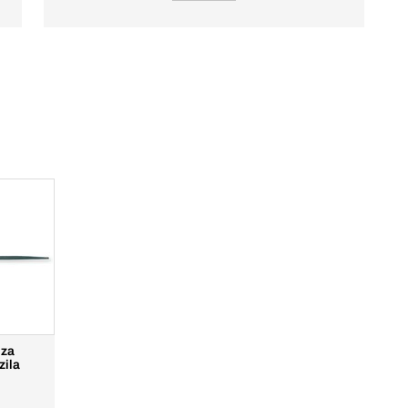
 za
zila