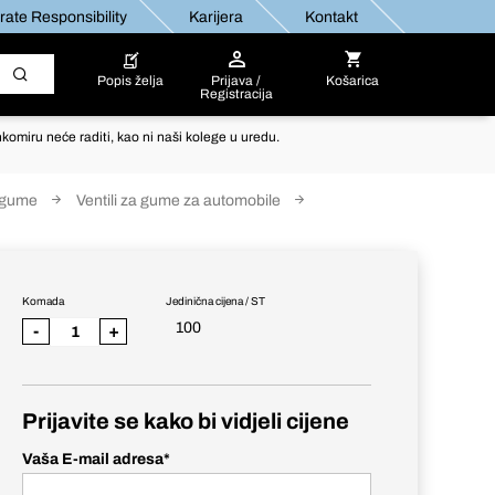
ate Responsibility
Karijera
Kontakt
Popis želja
Prijava /
Košarica
Registracija
komiru neće raditi, kao ni naši kolege u uredu.
a gume
Ventili za gume za automobile
Komada
Jedinična cijena / ST
100
-
+
Prijavite se kako bi vidjeli cijene
Vaša E-mail adresa
*