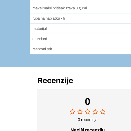
maksimalni pritisak zraka u gumi
rupa na naplatku - fi
materijal
standard
rasprsni prit.
Recenzije
0
0 recenzija
Napiši recenziju