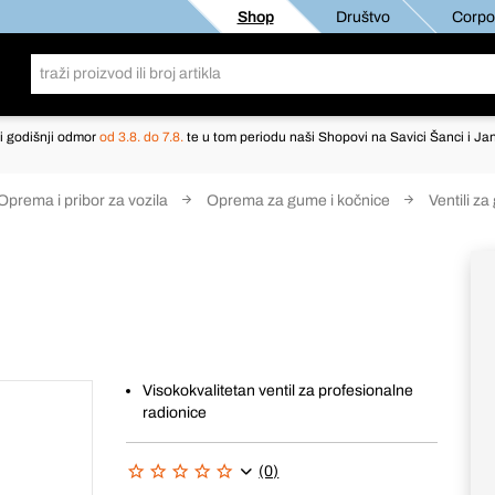
Shop
Društvo
Corpor
i godišnji odmor
od 3.8. do 7.8.
te u tom periodu naši Shopovi na Savici Šanci i Jan
Oprema i pribor za vozila
Oprema za gume i kočnice
Ventili z
Visokokvalitetan ventil za profesionalne
radionice
(0)