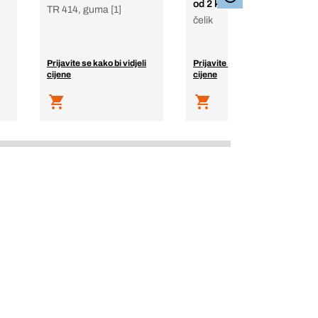
od 2 komada
TR 414, guma [1]
čelik
Prijavite se kako bi vidjeli
Prijavite se kako bi vidjeli
cijene
cijene