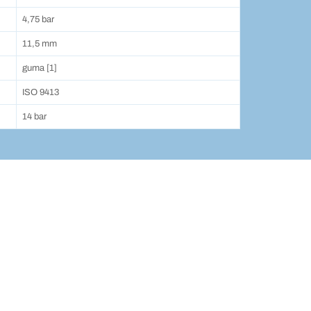
4,75 bar
11,5 mm
guma [1]
ISO 9413
14 bar