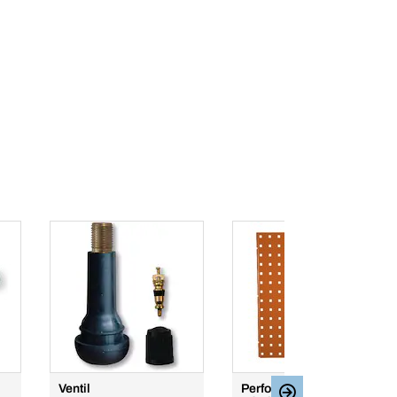
Ventil
Perforirana ploča, set