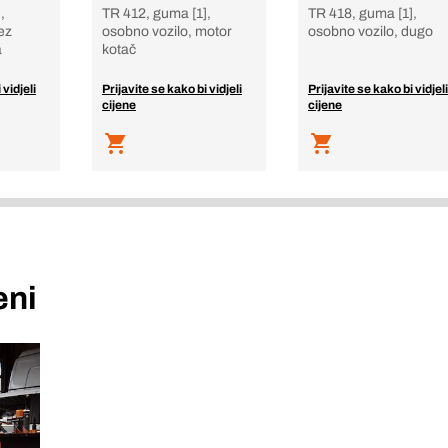
,
TR 412, guma [1],
TR 418, guma [1],
ez
osobno vozilo, motor
osobno vozilo, dugo
a
kotač
 vidjeli
Prijavite se kako bi vidjeli
Prijavite se kako bi vidjeli
cijene
cijene
eni