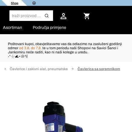
Shop
Asortiman
Područja primjene
Poštovani kupci, obavještavamo vas da odlazimo na zasluženi godišnji
odmor
od 3.8. do 7.8.
te u tom periodu naši Shopovi na Savici Šanci i
Jankomiru neće raditi, kao ni naši kolege u uredu.
˖°𓇼🌊⋆🐚🫧
Čavlerice i zakivni alat, pneumatske
Čavlerica sa spremnikom