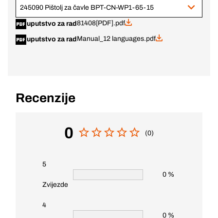
245090 Pištolj za čavle BPT-CN-WP1-65-15
81408[PDF].pdf
uputstvo za rad
Manual_12 languages.pdf
uputstvo za rad
Recenzije
0
(0)
5
0 %
Zvijezde
4
0 %