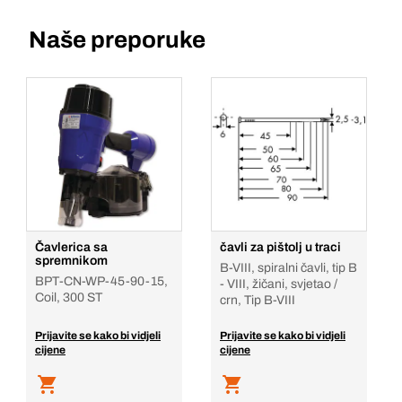
Naše preporuke
Čavlerica sa
čavli za pištolj u traci
spremnikom
B-VIII, spiralni čavli, tip B
BPT-CN-WP-45-90-15,
- VIII, žičani, svjetao /
Coil, 300 ST
crn, Tip B-VIII
Prijavite se kako bi vidjeli
Prijavite se kako bi vidjeli
cijene
cijene