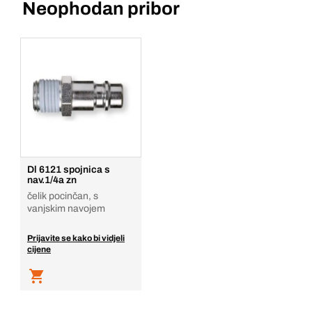
Neophodan pribor
Dl 6121 spojnica s
nav.1/4a zn
čelik pocinčan, s
vanjskim navojem
Prijavite se kako bi vidjeli
cijene