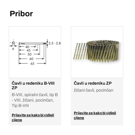
Pribor
Čavli u redeniku B-VIII
Čavli u redeniku ZP
ZP
žičani čavli, pocinčan
B-VIII, spiralni čavli, tip B
- VIII, žičani, pocinčan,
Tip B-VIII
Prijavite se kako bi vidjeli
Prijavite se kako bi vidjeli
cijene
cijene