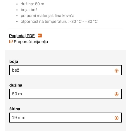
dužina: 50 m
boja: bež
potporni materijal: fina kovrča
otpornost na temperaturu: -30 °C - +80 °C
Pogledaj PDF
Preporuči prijatelju
boja
bež
dužina
50 m
širina
19 mm