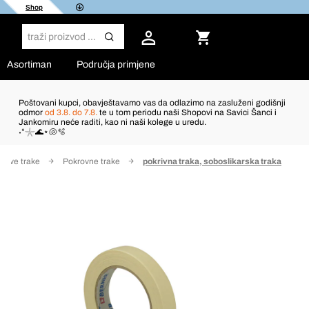
Shop
Asortiman
Područja primjene
Poštovani kupci, obavještavamo vas da odlazimo na zasluženi godišnji
odmor
od 3.8. do 7.8.
te u tom periodu naši Shopovi na Savici Šanci i
Jankomiru neće raditi, kao ni naši kolege u uredu.
˖°𓇼🌊⋆🐚🫧
pljive trake
Pokrovne trake
pokrivna traka, soboslikarska traka