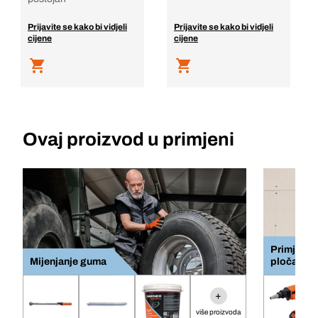
Prijavite se kako bi vidjeli
Prijavite se kako bi vidjeli
cijene
cijene
Ovaj proizvod u primjeni
Primjena 
Mijenjanje guma
pločama
+
više proizvoda