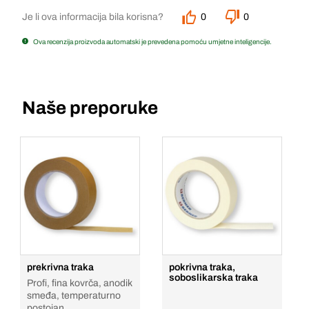
Je li ova informacija bila korisna?
0
0
Ova recenzija proizvoda automatski je prevedena pomoću umjetne inteligencije.
Naše preporuke
prekrivna traka
pokrivna traka,
soboslikarska traka
Profi, fina kovrča, anodik
smeđa, temperaturno
postojan