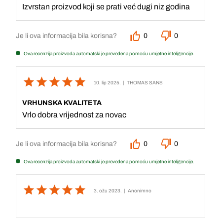
Izvrstan proizvod koji se prati već dugi niz godina
Je li ova informacija bila korisna?
0
0
Ova recenzija proizvoda automatski je prevedena pomoću umjetne inteligencije.
10. lip 2025.
| THOMAS SANS
VRHUNSKA KVALITETA
Vrlo dobra vrijednost za novac
Je li ova informacija bila korisna?
0
0
Ova recenzija proizvoda automatski je prevedena pomoću umjetne inteligencije.
3. ožu 2023.
| Anonimno