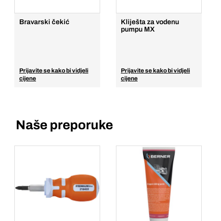
Bravarski čekić
Kliješta za vodenu
pumpu MX
Prijavite se kako bi vidjeli
Prijavite se kako bi vidjeli
cijene
cijene
Naše preporuke