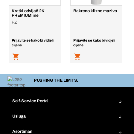
Kratki odvijač 2K
Bakreno klizno mazivo
PREMIUMline
PZ
Prijavite se kako bi vidjeli
Prijavite se kako bi vidjeli
cijene
cijene
PUSHING THE LIMITS.
Self-Service Portal
Narudžbe
Usluga
Fakture
Bera Modul
Popisi želja
Asortiman