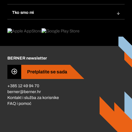
eProcurement
Ponovno naručivanje
Inovacije proizvoda
Tražitelji proizvoda
Tko smo mi
Pretplate
Područja primjene
Što nudimo
Povrati & Reklamacije
Product Compliance
Što nas pokreće
Korporativna društvena odgovornost
Karijera
BERNER newsletter
Business Conduct
Pretplatite se sada
+385 12 49 94 70
berner@berner.hr
Kontakt i služba za korisnike
FAQ i pomoć