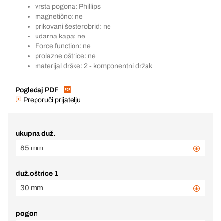
vrsta pogona: Phillips
magnetično: ne
prikovani šesterobrid: ne
udarna kapa: ne
Force function: ne
prolazne oštrice: ne
materijal drške: 2 - komponentni držak
Pogledaj PDF
Preporuči prijatelju
ukupna duž.
85 mm
duž.oštrice 1
30 mm
pogon