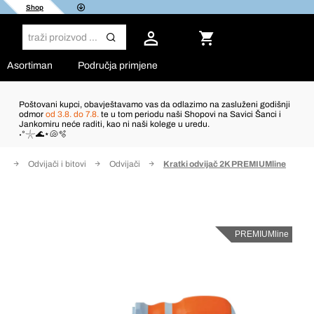
Shop
Asortiman
Područja primjene
Poštovani kupci, obavještavamo vas da odlazimo na zasluženi godišnji
odmor
od 3.8. do 7.8.
te u tom periodu naši Shopovi na Savici Šanci i
Jankomiru neće raditi, kao ni naši kolege u uredu.
˖°𓇼🌊⋆🐚🫧
at
Odvijači i bitovi
Odvijači
Kratki odvijač 2K PREMIUMline
PREMIUMline