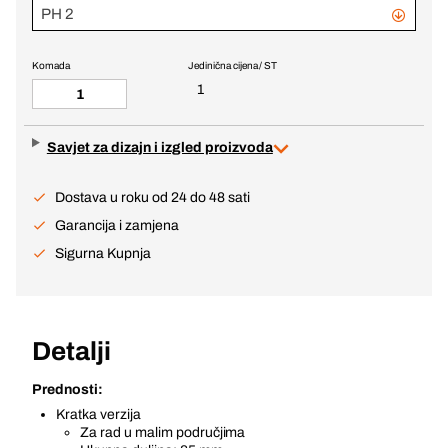
PH 2
Komada
Jedinična cijena / ST
1
Savjet za dizajn i izgled proizvoda
Dostava u roku od 24 do 48 sati
Garancija i zamjena
Sigurna Kupnja
Detalji
Prednosti:
Kratka verzija
Za rad u malim područjima