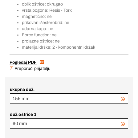
oblik oštrice: okrugao
vrsta pogona: Resis - Torx
magnetično: ne
prikovani šesterobrid: ne
udarna kapa: ne
Force function: ne
prolazne oštrice: ne
materijal drške: 2 - komponentni držak
Pogledaj PDF
Preporuči prijatelju
ukupna duž.
155 mm
duž.oštrice 1
60 mm