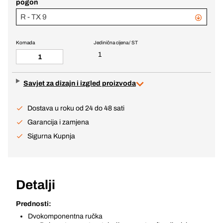
pogon
R - TX 9
Komada
Jedinična cijena / ST
1
Savjet za dizajn i izgled proizvoda
Dostava u roku od 24 do 48 sati
Garancija i zamjena
Sigurna Kupnja
Detalji
Prednosti:
Dvokomponentna ručka