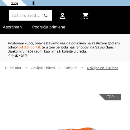
Shop
Asortiman
Područja primjene
Poštovani kupci, obavještavamo vas da odlazimo na zasluženi godišnji
odmor
od 3.8. do 7.8.
te u tom periodu naši Shopovi na Savici Šanci i
Jankomiru neće raditi, kao ni naši kolege u uredu.
˖°𓇼🌊⋆🐚🫧
Ručni alat
Odvijači i bitovi
Odvijači
Odvijač 2K TOPline
TOPline