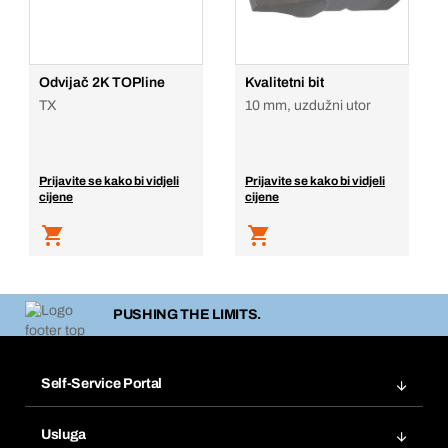
Odvijač 2K TOPline
Kvalitetni bit
TX
10 mm, uzdužni utor
Prijavite se kako bi vidjeli
Prijavite se kako bi vidjeli
cijene
cijene
PUSHING THE LIMITS.
Self-Service Portal
Narudžbe
Usluga
Fakture