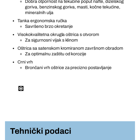
Dobra otpornost na tekućine poput nafte, dizelskog
goriva, benzinskog goriva, masti, kočne tekućine,
mineralnih ulja
Tanka ergonomska ručka
Savršeno brzo okretanje
Visokokvalitetna okrugla oštrica s otvorom
Za sigurnosni vijak s klinom
Oštrica sa satenskom kromiranom završnom obradom
Za optimalnu zaštitu od korozije
Crni vrh
Brončani vrh oštrice za precizno postavljanje
Tehnički podaci