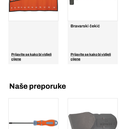
Bravarski čekić
Prijavite se kako bi vidjeli
Prijavite se kako bi vidjeli
cijene
cijene
Naše preporuke