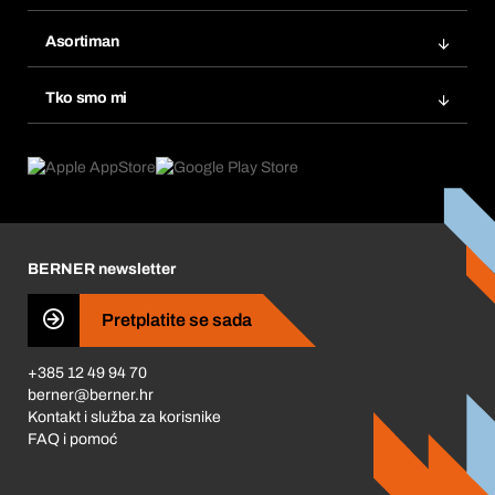
Bera Modul
Popisi želja
Asortiman
eProcurement
Ponovno naručivanje
Inovacije proizvoda
Tražitelji proizvoda
Tko smo mi
Pretplate
Područja primjene
Što nudimo
Povrati & Reklamacije
Product Compliance
Što nas pokreće
Korporativna društvena odgovornost
Karijera
BERNER newsletter
Business Conduct
Pretplatite se sada
+385 12 49 94 70
berner@berner.hr
Kontakt i služba za korisnike
FAQ i pomoć