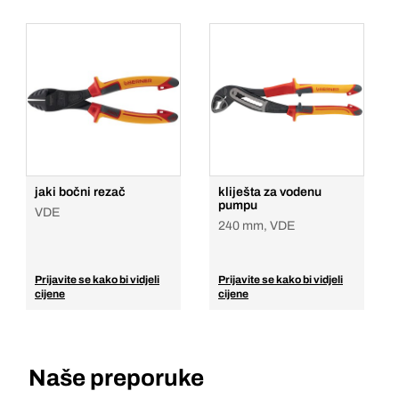
jaki bočni rezač
kliješta za vodenu
pumpu
VDE
240 mm, VDE
Prijavite se kako bi vidjeli
Prijavite se kako bi vidjeli
cijene
cijene
Naše preporuke