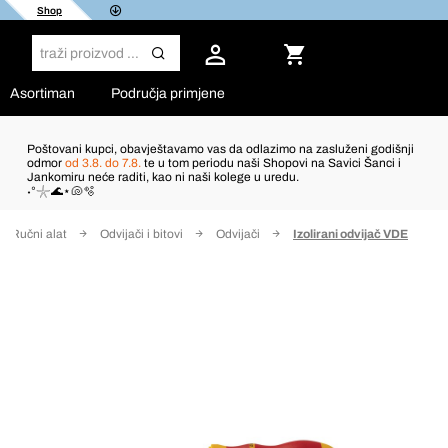
Shop
Asortiman
Područja primjene
Poštovani kupci, obavještavamo vas da odlazimo na zasluženi godišnji
odmor
od 3.8. do 7.8.
te u tom periodu naši Shopovi na Savici Šanci i
Jankomiru neće raditi, kao ni naši kolege u uredu.
˖°𓇼🌊⋆🐚🫧
Ručni alat
Odvijači i bitovi
Odvijači
Izolirani odvijač VDE