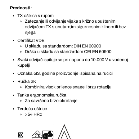
Prednosti:
TX oštrica s rupom
Zatezanje ili odvijanje vijaka s križno upuštenim
odvijačem TX s unutarnjim sigurnosnim klinom ili bez
njega
Certifikat VDE
U skladu sa standardom: DIN EN 60900
Drška u skladu sa standardom CEI EN 60900
Svaki odvijač ispituje se pri naponu do 10.000 V u vodenoj
kupelji
Oznaka GS, godina proizvodnje ispisana na ručici
Ručka 2K
Kombinira visok prijenos snage i brzu rotaciju
Tanka ergonomska ručka
Za savršeno brzo okretanje
Tvrdoća oštrice
>54 HRc