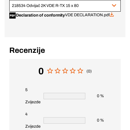
218534 Odvijač 2K VDE R-TX 15 x 80
VDE DECLARATION.pdf
Declaration of conformity
Recenzije
0
(0)
5
0 %
Zvijezde
4
0 %
Zvijezde