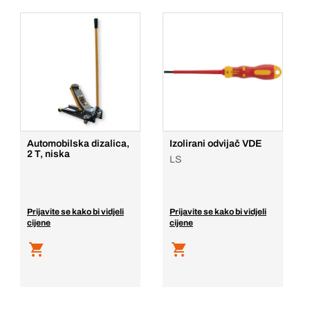
Automobilska dizalica,
Izolirani odvijač VDE
2 T, niska
LS
Prijavite se kako bi vidjeli
Prijavite se kako bi vidjeli
cijene
cijene