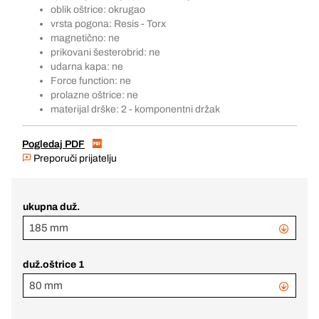
oblik oštrice: okrugao
vrsta pogona: Resis - Torx
magnetično: ne
prikovani šesterobrid: ne
udarna kapa: ne
Force function: ne
prolazne oštrice: ne
materijal drške: 2 - komponentni držak
Pogledaj PDF
Preporuči prijatelju
ukupna duž.
185 mm
duž.oštrice 1
80 mm