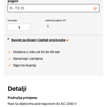
pogon
R - TX 15
Komada
Jedinična cijena / ST
1
Savjet za dizajn i izgled proizvoda
Dostava u roku od 24 do 48 sati
Garancija i zamjena
Sigurna Kupnja
Detalji
Područja primjene:
Rad na dijelovima pod naponom do AC 1000 V