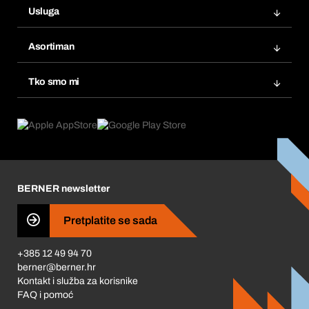
Usluga
Fakture
Bera Modul
Popisi želja
Asortiman
eProcurement
Ponovno naručivanje
Inovacije proizvoda
Tražitelji proizvoda
Tko smo mi
Pretplate
Područja primjene
Što nudimo
Povrati & Reklamacije
Product Compliance
Što nas pokreće
Korporativna društvena odgovornost
Karijera
BERNER newsletter
Business Conduct
Pretplatite se sada
+385 12 49 94 70
berner@berner.hr
Kontakt i služba za korisnike
FAQ i pomoć