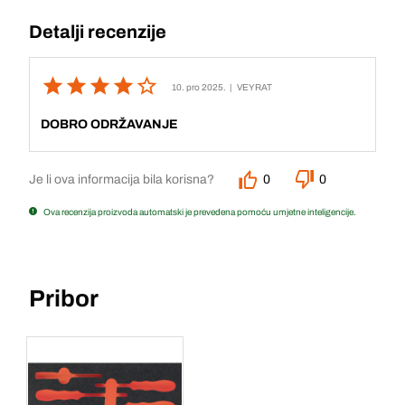
Detalji recenzije
10. pro 2025.
| VEYRAT
DOBRO ODRŽAVANJE
Je li ova informacija bila korisna?
0
0
Ova recenzija proizvoda automatski je prevedena pomoću umjetne inteligencije.
Pribor