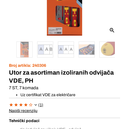
Broj artikla:
240306
Utor za asortiman izoliranih odvijača
VDE, PH
7 ST, 7 komada
Uz certifikat VDE za električare
(1)
Napiši recenziju
Tehnički podaci