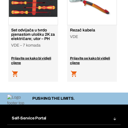
Set odvijača u tvrdo
Rezač kabela
pjenastom ulošku 2K za
VDE
električare; utor – PH
VDE – 7 komada
Prijavite se kako bi vidjeli
Prijavite se kako bi vidjeli
cijene
cijene
PUSHING THE LIMITS.
Self-Service Portal
Narudžbe