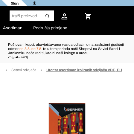
Shop
Asortiman
Područja primjene
Poštovani kupci, obavještavamo vas da odlazimo na zasluženi godišnji
odmor
od 3.8. do 7.8.
te u tom periodu naši Shopovi na Savici Šanci i
Jankomiru neće raditi, kao ni naši kolege u uredu.
˖°𓇼🌊⋆🐚🫧
vi
Setovi odvijača
Utor za asortiman izoliranih odvijača VDE, PH