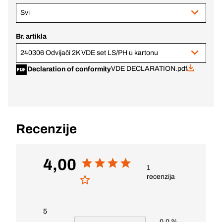
Svi
Br. artikla
240306 Odvijači 2K VDE set LS/PH u kartonu
VDE DECLARATION.pdf
Declaration of conformity
Recenzije
4,00
1
recenzija
5
0.0 %