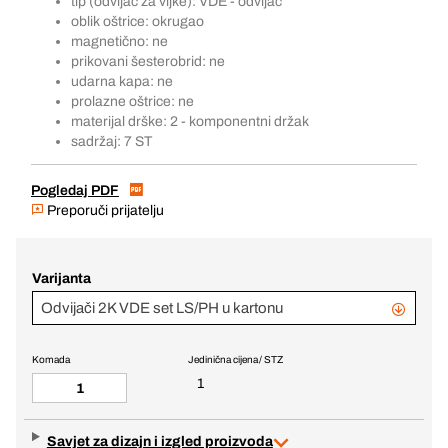
tip (odvijač za vijke): VDE - odvijač
oblik oštrice: okrugao
magnetično: ne
prikovani šesterobrid: ne
udarna kapa: ne
prolazne oštrice: ne
materijal drške: 2 - komponentni držak
sadržaj: 7 ST
Pogledaj PDF
Preporuči prijatelju
Varijanta
Odvijači 2K VDE set LS/PH u kartonu
Komada
Jedinična cijena / STZ
1
Savjet za dizajn i izgled proizvoda