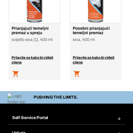
Prianjajući temeljni
Posebni prianjajući
premaz u spreju
temeljni premaz
svijetlo siva [1], 400 ml
siva, 400 ml
Prijavite se kako bi vidjeli
Prijavite se kako bi vidjeli
cijene
cijene
PUSHING THE LIMITS.
Self-Service Portal
Narudžbe
Usluga