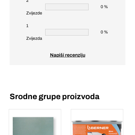
2
0 %
Zvijezde
1
0 %
Zvijezda
Napiši recenziju
Srodne grupe proizvoda