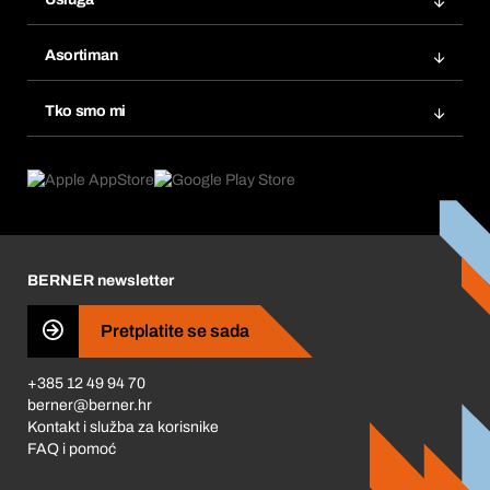
Fakture
Bera Modul
Popisi želja
Asortiman
eProcurement
Ponovno naručivanje
Inovacije proizvoda
Tražitelji proizvoda
Tko smo mi
Pretplate
Područja primjene
Što nudimo
Povrati & Reklamacije
Product Compliance
Što nas pokreće
Korporativna društvena odgovornost
Karijera
BERNER newsletter
Business Conduct
Pretplatite se sada
+385 12 49 94 70
berner@berner.hr
Kontakt i služba za korisnike
FAQ i pomoć