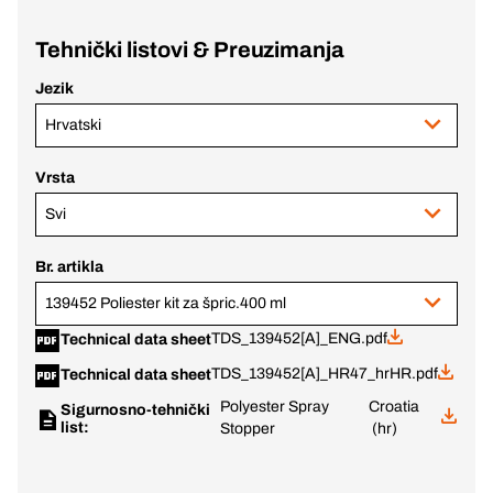
Tehnički listovi & Preuzimanja
Jezik
Hrvatski
Vrsta
Svi
Br. artikla
139452 Poliester kit za špric.400 ml
TDS_139452[A]_ENG.pdf
Technical data sheet
TDS_139452[A]_HR47_hrHR.pdf
Technical data sheet
Polyester Spray
Croatia
Sigurnosno-tehnički
list:
Stopper
(hr)