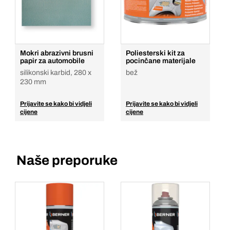
Mokri abrazivni brusni
Poliesterski kit za
papir za automobile
pocinčane materijale
silikonski karbid, 280 x
bež
230 mm
Prijavite se kako bi vidjeli
Prijavite se kako bi vidjeli
cijene
cijene
Naše preporuke