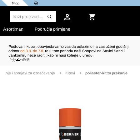
Shop
Asortiman
Područja primjene
Poštovani kupci, obavještavamo vas da odlazimo na zasluženi godišnji
odmor
od 3.8. do 7.8.
te u tom periodu naši Shopovi na Savici Šanci i
Jankomiru neće raditi, kao ni naši kolege u uredu.
˖°𓇼🌊⋆🐚🫧
kiranje i sprejevi za označavanje
Kitovi
poliester-kit za prskanje