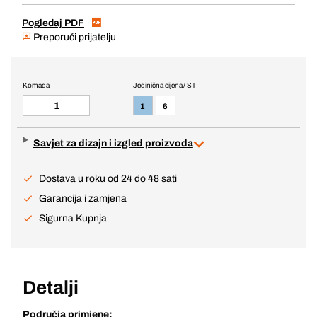
Pogledaj PDF
Preporuči prijatelju
Komada
Jedinična cijena / ST
1
6
Savjet za dizajn i izgled proizvoda
Dostava u roku od 24 do 48 sati
Garancija i zamjena
Sigurna Kupnja
Detalji
Područja primjene: