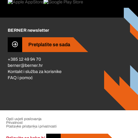
Što nas pokreće
Korporativna društvena odgovornost
Karijera
BERNER newsletter
Business Conduct
Pretplatite se sada
+385 12 49 94 70
berner@berner.hr
Kontakt i služba za korisnike
FAQ i pomoć
Opći uvjeti poslovanja
Privatnost
Postavke pristanka i privatnosti
Upravljanje pritužbama
Impresum