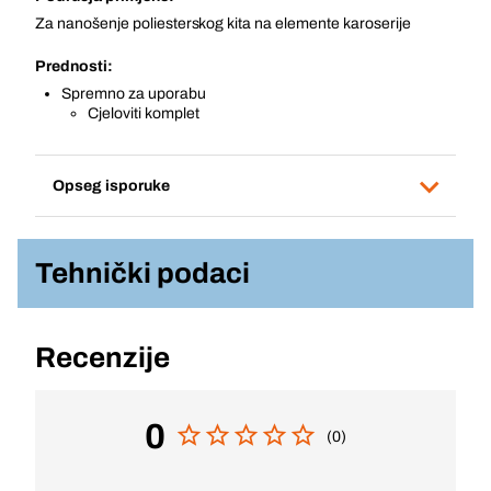
Za nanošenje poliesterskog kita na elemente karoserije
Prednosti:
Spremno za uporabu
Cjeloviti komplet
Opseg isporuke
Tehnički podaci
Recenzije
0
(0)