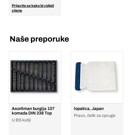
Prijavite se kako bi vidjeli
cijene
Naše preporuke
Asortiman burgija 107
lopatica, Japan
komada DIN 338 Top
Pravo, čelik za opruge
U BS kutiji