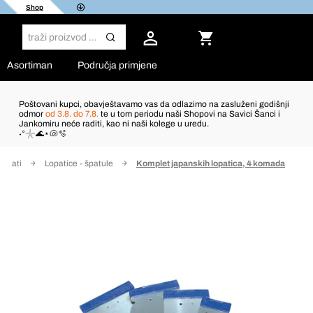
Shop
Asortiman
Područja primjene
Poštovani kupci, obavještavamo vas da odlazimo na zasluženi godišnji
odmor
od 3.8. do 7.8.
te u tom periodu naši Shopovi na Savici Šanci i
Jankomiru neće raditi, kao ni naši kolege u uredu.
˖°𓇼🌊⋆🐚🫧
i alati
Lopatice - špatule
Komplet japanskih lopatica, 4 komada